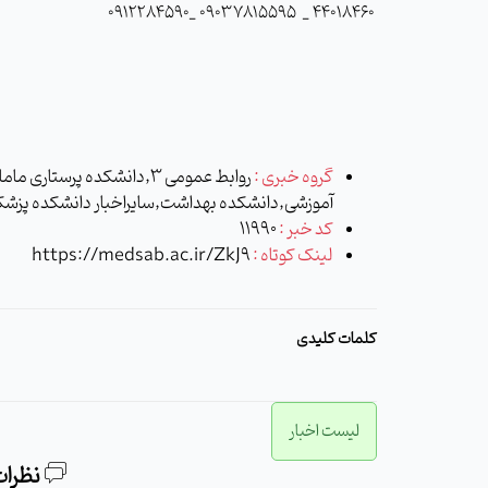
۰۹۱۲۲۸۴۵۹۰
_
۰۹۰۳۷۸۱۵۵۹۵
44018460 _
گروه خبری :
روابط عمومی 3,دانشکده پر
آموزشی,دانشکده بهداشت,سایراخبار دانشکده پزشک
کد خبر :
11990
لینک کوتاه :
https://medsab.ac.ir/ZkJ9
کلمات کلیدی
لیست اخبار
نظرات