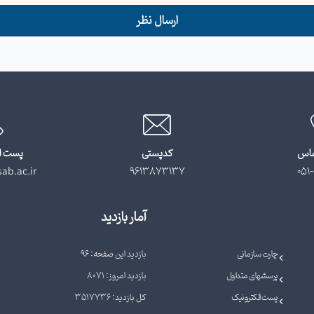
ارسال نظر
ماس
کدپستی
پست ا
ab.ac.ir
9613873137
051-
آمار بازدید
چارت سازمانی
بازدید این صفحه: 96
پرسشهای متداول
بازدید امروز: 8071
پست الکترونیک
کل بازدید: 3517736