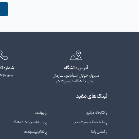
آدرس دانشگاه
شماره ت
سبزوار، خیابان اسدآبادی، سازمان
44011000
مرکزی دانشگاه علوم پزشکی
لینک‌های مفید
کتابخانه مرکزی
پیوندها
بیانیه حفظ حریم شخصی
برنامه استراتژیک دانشگاه
تماس با ما
نظام پیشنهادات