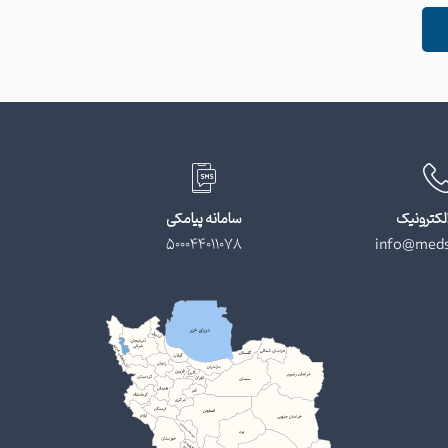
لکترونیک
سامانه پیامکی
500044011078
info@meds