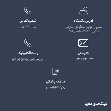
آدرس دانشگاه
شماره تماس
سبزوار، خیابان اسدآبادی، سازمان
051-44011000
مرکزی دانشگاه علوم پزشکی
کدپستی
پست الکترونیک
info@medsab.ac.ir
9613873137
سامانه پیامکی
500044011078
لینک‌های مفید