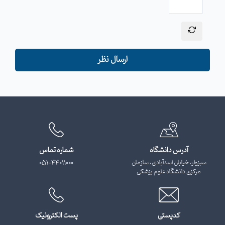
ارسال نظر
آدرس دانشگاه
شماره تماس
سبزوار، خیابان اسدآبادی، سازمان
051-44011000
مرکزی دانشگاه علوم پزشکی
کدپستی
پست الکترونیک