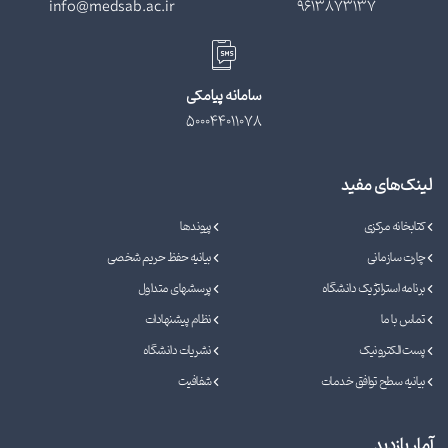
info@medsab.ac.ir
9613873137
سامانه پیامکی
500044011078
لینک‌های مفید
کتابخانه مرکزی
پیوندها
چارت سازمانی
بیانیه حفظ حریم شخصی
برنامه استراتژیک دانشگاه
پرسشهای متداول
تماس با ما
نظام پیشنهادات
پست الکترونیک
نشریات دانشگاه
بیانیه سطح توافق خدمات
شفافیت
آمار بازدید