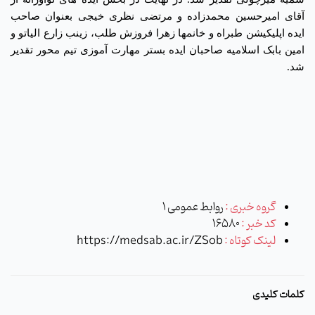
آقای امیرحسین محمدزاده و مرتضی نظری خیجی بعنوان صاحب
ایده اپلیکیشن طبراه و خانم­ها زهرا فروزش طلب، زینب زارع الیاتو و
امین بابک اسلامیه صاحبان ایده بستر مهارت آموزی تیم محور تقدیر
شد.
گروه خبری :
روابط عمومی 1
کد خبر :
16580
لینک کوتاه :
https://medsab.ac.ir/ZSob
کلمات کلیدی