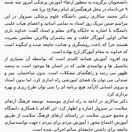
دانشجویان برگزیده به منظور ارتقاء آموزش پزشکی امروز سه شنبه
۹ خردادماه در محل فرهنگسرای امام رضا(ع) برپا شد.
دکتر محمد سالاری رئیس دانشگاه علوم پزشکی سبزوار در این
مراسم ضمن تبریک روز استاد به تمامی اساتید و اعضای هیات علمی
دانشگاه با اشاره به جایگاه والای معلم و استاد گفت: خداوند باری
تعالی اولین آموزگار خلقت و بعد پیامبران والاترین معلمین بشریت
هستند چرا که باعث روشنگری و هدایت جامعه شده و اینگونه است
که خداوند به مقام آموزگار ارج نهاده است.
وی افزود: آموزش همانند کلیدی است که بواسطه آن بسیاری از
پتانسیل ها و توانمندی هایی که در انسان ها موجود است به منصه
ظهور می رسد و راهگشای مشکلات است. بدون ساختمان، میز و
صندلی می توان یک فضای اموزشی راه اندازی کرد، اما بدون استاد
و نیروی انسانی کارآمد هیچ برنامه ای را نمی توان طرح ریزی و بهره
برداری کرد.
دکتر سالاری در ادامه به راه اندازی موسسه توسعه فرهنگ ارتقای
سلامت در سبزوار اشاره و اظهار کرد: این اقدام با همکاری دانشگاه
و مجمع خیرین سلامت در راستای ارتقای فرهنگ سلامت از طریق
آموزش اجتماع محور ( آموزش مردم برای مردم ) جهت توانمندسازی
جامعه برای داشتن جامعه‌ای سالم اجرائی شده است.