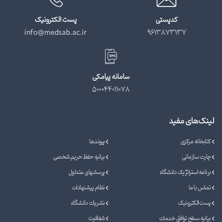
کدپستی
پست الکترونیک
info@medsab.ac.ir
9613873137
سامانه پیامکی
500044011078
لینک‌های مفید
کتابخانه مرکزی
پیوندها
چارت سازمانی
بیانیه حفظ حریم شخصی
برنامه استراتژیک دانشگاه
پرسشهای متداول
تماس با ما
نظام پیشنهادات
پست الکترونیک
نشریات دانشگاه
بیانیه سطح توافق خدمات
شفافیت