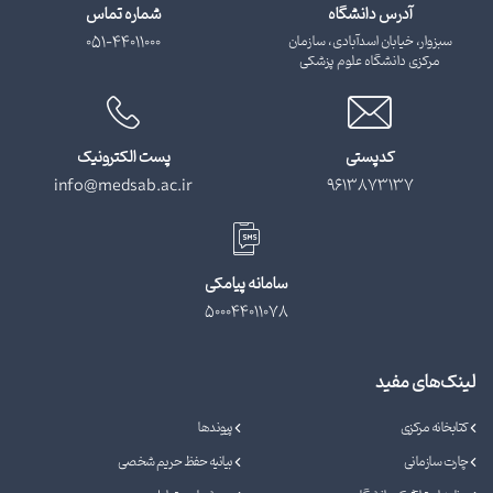
آدرس دانشگاه
شماره تماس
سبزوار، خیابان اسدآبادی، سازمان
051-44011000
مرکزی دانشگاه علوم پزشکی
کدپستی
پست الکترونیک
info@medsab.ac.ir
9613873137
سامانه پیامکی
500044011078
لینک‌های مفید
کتابخانه مرکزی
پیوندها
چارت سازمانی
بیانیه حفظ حریم شخصی