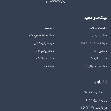
500044011078
لینک‌های مفید
کتابخانه مرکزی
پیوندها
چارت سازمانی
بیانیه حفظ حریم شخصی
برنامه استراتژیک دانشگاه
پرسشهای متداول
تماس با ما
نظام پیشنهادات
پست الکترونیک
نشریات دانشگاه
بیانیه سطح توافق خدمات
شفافیت
آمار بازدید
بازدید این صفحه: 91
بازدید امروز: 6079
کل بازدید: 3533744