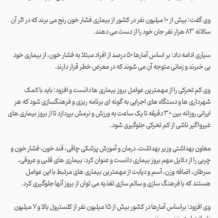
وی گفت: بیش از 10 میلیون نفر در کشور از بیماری فشار خون رنج می برند که در اثر آن
سالانه 83 هزار نفر جان خود را از دست می دهند
.
سیاری ادامه داد: بر اساس آمارها 50 درصد از افراد مبتلا به فشار خون، از بیماری خود
بی خبرند و زمانی متوجه آن می شوند که در معرض خطر قرار دارند
.
وی کم تحرکی را از مهمترین عوامل بروز بیماری ها دانست و افزود: باید با کمک
شهرداری ها و دستگاه های اجرایی به گونه ای برنامه ریزی و فرهنگسازی شود که هر
ایرانی روزانه بین 30 دقیقه تا یک ساعت به ورزش و نرمش بپردازد تا از بروز بیماری های
غیرواگیر ناشی از کم تحرکی جلوگیری شود
.
معاون بهداشتی وزیر بهداشت، درمان و آموزش پزشکی چاقی، قند خون، فشار خون و
چربی را از دلایل مهم بروز بیماری دانست و عنوان کرد: بیماری های قلبی و عروقی،
سرطان، اضافه وزن، آسم و دیابت از مهمترین بیماری های مرتبط با این عوامل
هستند که با فرهنگ سازی و سالم سازی تغذیه می توان از بروز آنها جلوگیری کرد
.
وی افزود: براساس آمارها در کشور بیش از 15 میلیون نفر از کلسترول بالا و 7 میلیون