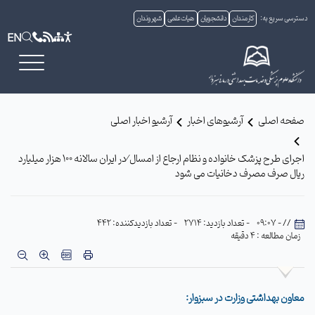
دسترسی سریع به:
کارمندان
دانشجویان
هیات علمی
شهروندان
EN
صفحه اصلی
آرشیوهای اخبار
آرشیو اخبار اصلی
اجرای طرح پزشک خانواده و نظام ارجاع از امسال ⁄در ایران سالانه 100 هزار میلیارد
ریال صرف مصرف دخانیات می شود
// - 09:07
- تعداد بازدید: 2714
- تعداد بازدیدکننده: 442
زمان مطالعه : 4 دقیقه
معاون بهداشتی وزارت در سبزوار: