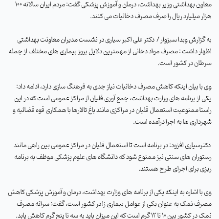
معاون بهداشتی وزیر بهداشت، درمان و آموزش پزشکی گفت: مردم ایران سالانه 100
هزار میلیارد ریال را صرف مصرف دخانیات می کنند
.
به گزارش وبدا سبزوار /
دکتر
علی اکبر سیاری در نشست مدیران معاونت بهداشتی
اظهار داشت : مصرف مواد دخانی از مهمترین دلایل بروز بیماری های مختلف از جمله
سرطان در کشور است
.
وی با بیان اینکه کاهش مصرف دخانیات نیاز جدی به فرهنگ سازی دارد، ادامه داد:
یکی از برنامه های وزارت بهداشت، جمع آوری قلیان از مراکز عمومی است که در این
راستا ممنوعیت استعمال قلیان در مراکزی مانند باغ تالارها با همکاری قوه قضائیه و
شهرداری ها به اجرا درآمده است
.
دکترسیاری افزود: در برنامه است تا استعمال قلیان در مراکز عمومی بین راهی مانند
رستوران های سنتی نیز ممنوع شود که دانشگاه های علوم پزشکی موظف به برنامه
ریزی برای اجرای طرح هستند
.
وی با اشاره به اینکه یکی از برنامه های وزارت بهداشت، درمان و آموزش پزشکی کاهش
مصرف نمک به عنوان یکی از عوامل بیماری زا در کشور است، گفت: سرانه مصرف
نمک در کشور بین 10 تا 12 گرم است که این میزان باید به سه تا پنج گرم کاهش یابد
.