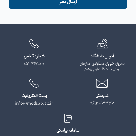
ارسال نظر
آدرس دانشگاه
شماره تماس
سبزوار، خیابان اسدآبادی، سازمان
051-44011000
مرکزی دانشگاه علوم پزشکی
کدپستی
پست الکترونیک
info@medsab.ac.ir
9613873137
سامانه پیامکی