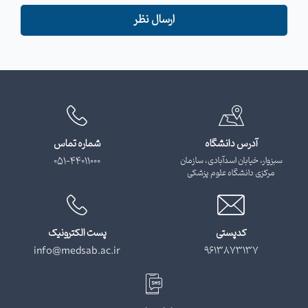
ارسال نظر
آدرس دانشگاه
شماره تماس
سبزوار، خیابان اسدآبادی، سازمان
051-44011000
مرکزی دانشگاه علوم پزشکی
کدپستی
پست الکترونیک
info@medsab.ac.ir
9613873137