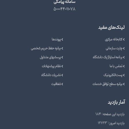
سامانه پیامکی
500044011078
لینک‌های مفید
کتابخانه مرکزی
پیوندها
چارت سازمانی
بیانیه حفظ حریم شخصی
برنامه استراتژیک دانشگاه
پرسشهای متداول
تماس با ما
نظام پیشنهادات
پست الکترونیک
نشریات دانشگاه
بیانیه سطح توافق خدمات
شفافیت
آمار بازدید
بازدید این صفحه: 184
بازدید امروز: 12723