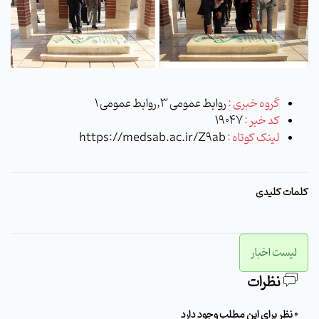
گروه خبری :
روابط عمومی 3,روابط عمومی 1
کد خبر :
19047
لینک کوتاه :
https://medsab.ac.ir/Z9ab
کلمات کلیدی
لیست اخبار
نظرات
0 نظر برای این مطلب وجود دارد