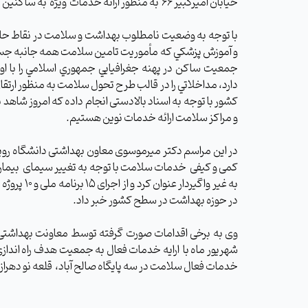
خیابان امیرکبیر 66 به منظور ارائه خدمات ویژه به ساکنین این مناطق صورت گرفت.
با توجه به وضعيت نامطلوب بهداشت و سلامت در نقاط حا
و آموزش پزشكي كه مأموريت تامين سلامت همه جانبه جسمي
جمعيت ساكن در پهنه جغرافيايي جمهوري اسلامي را با او
دارد، مداخلاتي را در قالب طرح تحول سلامت به منظور ا
كشور با توجه به اسناد بالادستی انجام داده که امروز شاهد 
و مراکز سلامت ارائه خدمات نوین هستیم.
در این مراسم دکتر میرموسوی معاون بهداشتی دانشگاه رویکرد
کمی و کیفی خدمات سلامت با توجه به تغییر سیمای بیماری 
به غیر واگیردار عنوان کرد و از اجرای
15 برنامه
در حوزه بهداشت در سطح کشور خبر داد
.
وی به برخی
اقدامات صورت گرفته توسط معاونت بهداشت
شهریور ماه با ارایه خدمات فعال به جمعیت هدف راه اندا
خدمات فعال سلامت در سه پایگاه صالح آباد، قلعه نو دهراز 