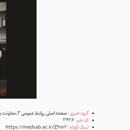
گروه خبری :
صفحه اصلی,روابط عمومی 3,معاونت بهداشتی
کد خبر :
3426
لینک کوتاه :
https://medsab.ac.ir/Z6m7