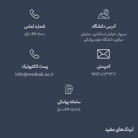
آدرس دانشگاه
شماره تماس
سبزوار، خیابان اسدآبادی، سازمان
051-44011000
مرکزی دانشگاه علوم پزشکی
کدپستی
پست الکترونیک
info@medsab.ac.ir
9613873137
سامانه پیامکی
500044011078
لینک‌های مفید