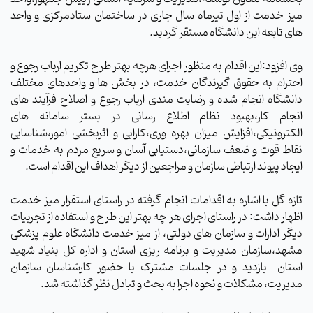
میز خدمت از اول تیرماه سال جاری در ساختمان ستادمرکزی
و واحد
های تابعه
این دانشگاه مستقر گردید.
وی افزود:این اقدام به منظور اجرای هرچه بهتر طرح تکریم ارباب رجوع و
احترام به حقوق گیرندگان خدمت، در بخش ها و واحدهای مختلف
دانشگاه انجام شده و رضایت مندی ارباب رجوع و اصلاح فرآیند های
انجام کار،بهبود نظام اطلاع رسانی در بستر سامانه های
الکترونیکی،افزایش میزان بهره وری،کارایی و اثربخشی امور،شناسایی
نقاط قوت و ضعف سازمانی،دستیابی آسان و سریع مردم به خدمات و
ایجاد پیوند ارتباطی سازمان و مراجعین از دیگر اهداف این اقدام است.
تازه گل با اشاره به اقدامات انجام گرفته در راستای استقرار میز خدمت
اظهار داشت: در راستای اجرای هر چه بهتر این طرح و استفاده از تجربیات
دیگر ادارات و سازمان های دولتی، از میز خدمت دانشگاه علوم پزشکی
مشهد،سازمان مدیریت و برنامه ریزی استان و اداره کل بنیاد شهید
استان
بازدید و در جلسات مشترک با حضور کارشناسان سازمان
مدیریت، مشکلات و نحوه اجرا به بحث و تبادل نظر گذاشته شد.