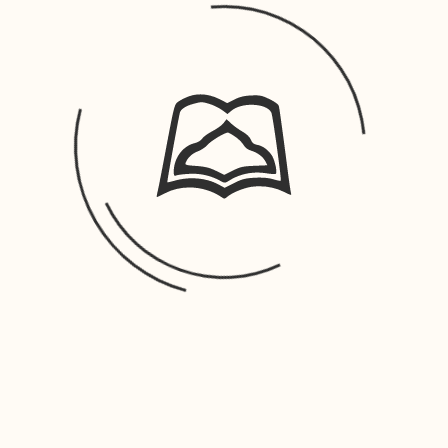
ق بدون کسری جهت تحویل مراجعه نمایند ضمنا عدم مراجعه داوطلب در موعد مقرر به