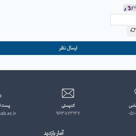
ارسال نظر
ماس
کدپستی
پست ا
ab.ac.ir
9613873137
051-
آمار بازدید