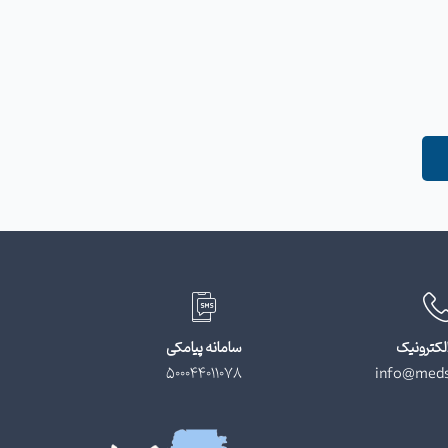
لکترونیک
سامانه پیامکی
500044011078
info@meds