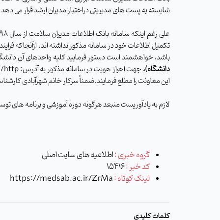
شایسته به پست های مدیریتی دراختیار مدیران ارشد قرار می دهد
.
علی رغم اینکه سامانه بانک اطلاعات مدیران سلامت از سال
۹۸
تکمیل اطلاعات خود در سامانه مذکور نداشته اند. ازآنجاکه فرای
باشد، خواهشمند است دستور فرمایید کلیه واحدهای آن دانشگاه
دانشگاه
)
،
جهت احراز هویت در سامانه مذکور به آدرس
: ir.gov.behdasht.hmdb://http
این معاونت را مطلع فرمایند
.
ضمناً سرکار خانم شهرآبادی کارشنا
لازم به یادآوریست منبعد هرگونه دوره آموزشی و برنامه های تو
گروه خبری :
اطلاعیه های سایت اصلی
کد خبر :
15416
لینک کوتاه :
https://medsab.ac.ir/ZrMa
کلمات کلیدی