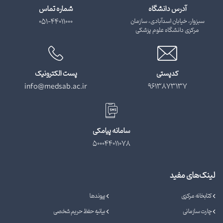
آدرس دانشگاه
شماره تماس
سبزوار، خیابان اسدآبادی، سازمان
051-44011000
مرکزی دانشگاه علوم پزشکی
کدپستی
پست الکترونیک
info@medsab.ac.ir
9613873137
سامانه پیامکی
500044011078
لینک‌های مفید
کتابخانه مرکزی
پیوندها
چارت سازمانی
بیانیه حفظ حریم شخصی