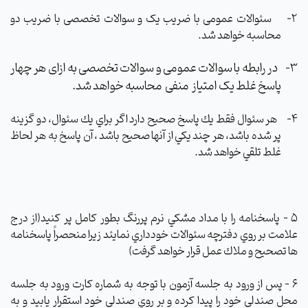
2-
سئوالات عمومی با ضریب یک و سوالات تخصصی با ضریب دو
محاسبه خواهد شد.
در رابطه با سوالات عمومی و سوالات تخصصی به ازای هر چهار
3-
پاسخ غلط یک امتیاز
منفی
محاسبه خواهد شد.
4-
هر سئوال فقط يك پاسخ صحيح دارد اگر براي يك سئوال، دو گزينه
پر شده باشد، هر چند یكي از آنها صحيح باشد ، آن پاسخ به هر لحاظ
غلط تلقي خواهد شد.
5 – پاسخنامه را با مداد مشكي نرم پررنگ بطور كامل پر كنيد(از درج
علامت بر روي دفترچه سئوالات خودداري نمايئد زيرا منحصراً پاسخنامه
ها تصحيح و ملاك عمل قرار خواهد گرفت)
6 – پس از ورود به جلسه آزمون با توجه به شماره كارت ورود به جلسه
محل صندلي خود را پيدا كرده و بر روي صندلي خود استقرار يابيد و به