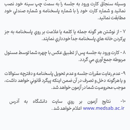
وسيله سنجاق كارت ورود به جلسه را به سمت چپ سينه خود نصب
نمائيد و شماره كارت خود را با شماره پاسخنامه و شماره صندلي خود
مطابقت نمائيد.
7 – از نوشتن هر گونه جمله يا كلمه يا علامت بر روي پاسخنامه به جز
پركردن خانه هاي پاسخنامه جداً خودداري نمايئد.
8 – كارت ورود به جلسه پس از تطبيق عكس با چهره شما توسط مسئول
مربوطه جمع آوري مي گردد.
9- عدم رعايت مقررات جلسه و عدم تحويل پاسخنامه و دفترچه سئوالات
و يا هرگونه دخل و تصرف در آن ضمن اينكه پيگرد قانوني خواهد داشت،
موجب محروميت شما در آزمون خواهد شد.
10-
نتايج آزمون بر روي سايت دانشگاه به آدرس
www.medsab.ac.ir
اعلام خواهد شد .