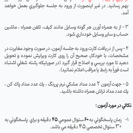
بهم رسانيد. در غير اينصورت از ورود به جلسه جلوگيري بعمل خواهد
آمد.
3
–
از به همراه آورن هر گونه وسايل مانند كيف، تلفن همراه ، ماشين
حساب و ساير وسايل خودداري شود.
4
–
پس از دريافت كارت ورود به جلسه آزمون، در صورت وجود مغايرت در
مشخصات، با خودكار، صحيح آن را روی كارت ویرایش نموده و تحویل
دهید تا مورد بررسي و اصلاح قرار گيرد (در صورتيكه رشته شغلي اشتباه
است فوراً به رابط یا مراقب اعلام نمائيد).
2
5
–
جهت آزمون
عدد مداد مشكي نرم پررنگ ، يك عدد مداد پاك كن ،
يك عدد مداد تراش همراه داشته باشيد.
نكاتي در مورد آزمون :
1-
زمان پاسخگوئي به
60
سئوال عمومي
45
دقيقه و براي
پاسخگوئي به
45
30
سئوال تخصصي
دقيقه مي باشد.