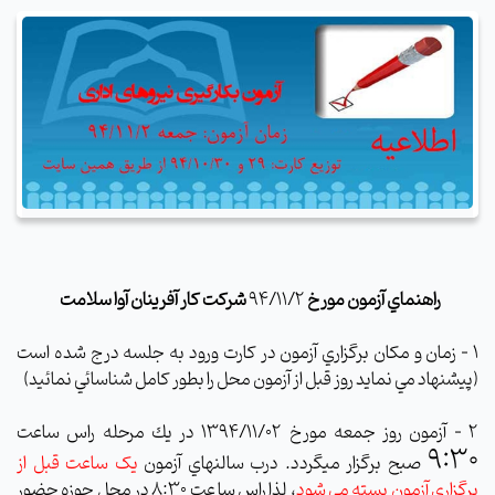
راهنماي آزمون مورخ
94/11/2
شرکت کار آفرینان آوا سلامت
1
–
زمان و مكان برگزاري آزمون در كارت ورود به جلسه درج شده است
(پيشنهاد مي نمايد
روز قبل از آزمون محل را بطور كامل شناسائي نمائيد)
2
–
آزمون روز جمعه مورخ
1394/11/02
در يك مرحله راس ساعت
9:30
صبح برگزار ميگردد. درب سالنهاي آزمون
یک ساعت قبل از
برگزاري آزمون بسته مي شود
، لذا راس سا عت 8:30 در محل حوزه حضور