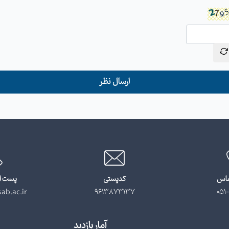
ارسال نظر
ماس
کدپستی
پست ا
ab.ac.ir
9613873137
051-
آمار بازدید