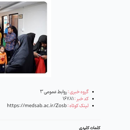
گروه خبری :
روابط عمومی 3
کد خبر :
16781
لینک کوتاه :
https://medsab.ac.ir/Zosb
کلمات کلیدی