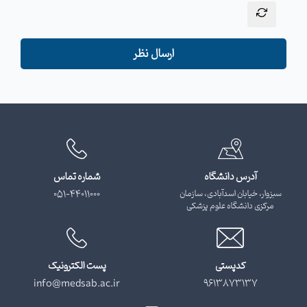
ارسال نظر
آدرس دانشگاه
شماره تماس
سبزوار، خیابان اسدآبادی، سازمان
051-44011000
مرکزی دانشگاه علوم پزشکی
کدپستی
پست الکترونیک
info@medsab.ac.ir
9613873137