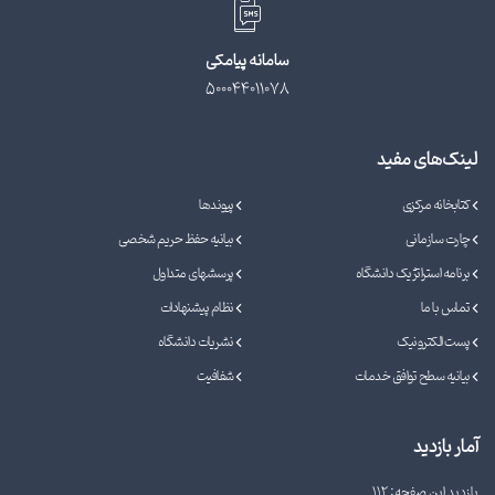
سامانه پیامکی
500044011078
لینک‌های مفید
کتابخانه مرکزی
پیوندها
چارت سازمانی
بیانیه حفظ حریم شخصی
برنامه استراتژیک دانشگاه
پرسشهای متداول
تماس با ما
نظام پیشنهادات
پست الکترونیک
نشریات دانشگاه
بیانیه سطح توافق خدمات
شفافیت
آمار بازدید
بازدید این صفحه: 112