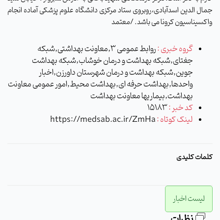
جمال الدین اسدآبادی،روبروی ستاد مرکزی دانشگاه علوم پزشکی آماده انجام
واکسیناسیون کرونا می باشد. /معتمد
گروه خبری :
روابط عمومی 3,معاونت بهداشتی,شبکه
جغتای,شبکه بهداشت و درمان خوشاب,شبکه بهداشت
جوین,شبکه بهداشت و درمان شهرستان داورزن,اخبار
واحدها,بهداشت حرفه ای,بهداشت محیط,امور عمومی معاونت
بهداشت,بیماریها معاونت بهداشت
کد خبر :
15183
لینک کوتاه :
https://medsab.ac.ir/ZmHa
کلمات کلیدی
لیست اخبار
نظرات