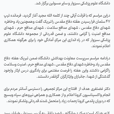
دانشگاه علوم پزشکی سبزوار و سایر مسولین برگزار شد.
دراین مراسم که با قرائت آیاتی چند از کلمه الله مجید آغاز گردید، فرمانده تیپ
47 سلمان فرا رسیدن هقته دفاع مقدس را تبریک گفت وهمچنین یاد وخاطره
شهدای دفاع مقدس ، شهدای مدافع سلامت ، شهدای مدافع حرم ، شهدای
مدافع امنیت را گرامی داشتند، و ضمن قدردانی از مجموعه دانشگاه علوم
پزشکی سبزوار که در راه اندازی این مرکز، آمادگی خود را برای هرگونه همکاری
اعلام نمودند.
درادامه مراسم سرپرست معاونت بهداشتی دانشگاه ضمن تبریک هفته دفاع
مقدس یاد وخاطره شهدای دفاع مقدس ، شهدای مدافع حرم ، امنیت وسلامت
راگرامی داشتند واین هفته را فرصت مغتنمی برای یادگیری درس ایثار وازخود
گذشتگی از شهدا ، جانبازان وایثارگران گرانقدر دانستند.
دکتر غضتفری هدف از افتتاح این مرکز تجمیعی را دسترسی آسانتر مردم برای
انجام واکسیناسیون کرونا اعلام و از همکاری و همراهی نیروهای سپاه وبسیج
که دردوران پاندمی کرونا زحمات زیاد را متحمل شدند قدردانی وتشکر نمودند.
لازم به ذکر است؛ مرکز درمانگاهی شهید باغانی به آدرس سبزوار ، خیابان سید