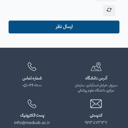
ارسال نظر
آدرس دانشگاه
شماره تماس
سبزوار، خیابان اسدآبادی، سازمان
051-44011000
مرکزی دانشگاه علوم پزشکی
کدپستی
پست الکترونیک
info@medsab.ac.ir
9613873137