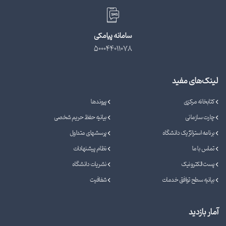
سامانه پیامکی
500044011078
لینک‌های مفید
کتابخانه مرکزی
پیوندها
چارت سازمانی
بیانیه حفظ حریم شخصی
برنامه استراتژیک دانشگاه
پرسشهای متداول
تماس با ما
نظام پیشنهادات
پست الکترونیک
نشریات دانشگاه
بیانیه سطح توافق خدمات
شفافیت
آمار بازدید