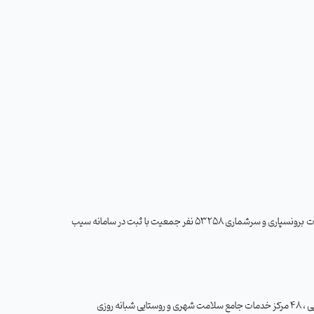
- اجرای 100% برنامه تامین و گسترش مراقبت های بهداشتی و درمانی در مناطق حاشیه شهر سبزوار با احداث و تجهیز 5 پایگاه سلامت جذب 44 نفر نیرو به صورت برونسپاری و سرشماری 53258 نفر جمعیت با ثبت در سامانه سیب