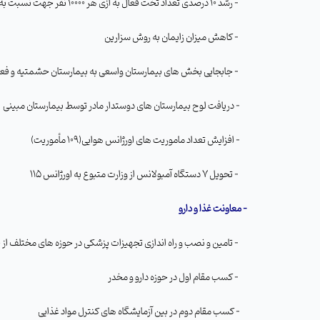
- رشد 10 درصدی تعداد تخت فعال به ازی هر 10000 نفر جهت نسبت به سال گذشته
- کاهش میزان زایمان به روش سزارین
- جابجایی بخش های بیمارستان واسعی به بیمارستان حشمتیه و فعال سازی آنها
- دریافت لوح بیمارستان های دوستدار مادر توسط بیمارستان مبینی
- افزایش تعداد ماموریت های اورژانس هوایی(109 مأموریت)
- تحویل 7 دستگاه آمبولانس از وزارت متبوع به اورژانس 115
- معاونت غذا و دارو
- تامین و نصب و راه اندازی تجهیزات پزشکی در حوزه های مختلف از جمله دستگاه آنژیوگرافی،
- کسب مقام اول در حوزه دارو و مخدر
- کسب مقام دوم در بین آزمایشگاه های کنترل مواد غذایی