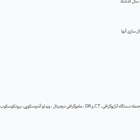
CT
و
DR
، ماموگرافی دیجیتال ، ویدئو آندوسکوپی، برونکوسکوب، رادیولوژی پرتابل، فلورسکوپی ،