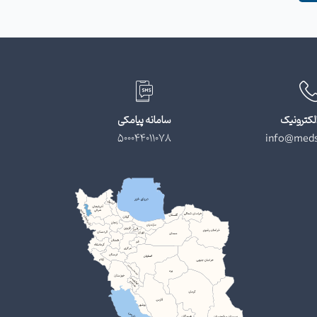
لکترونیک
سامانه پیامکی
500044011078
info@meds