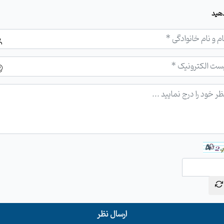
هید
ارسال نظر