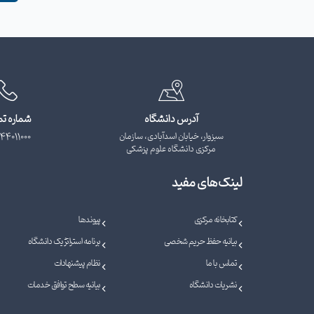
آدرس دانشگاه
شماره ت
سبزوار، خیابان اسدآبادی، سازمان
44011000
مرکزی دانشگاه علوم پزشکی
لینک‌های مفید
کتابخانه مرکزی
پیوندها
بیانیه حفظ حریم شخصی
برنامه استراتژیک دانشگاه
تماس با ما
نظام پیشنهادات
نشریات دانشگاه
بیانیه سطح توافق خدمات