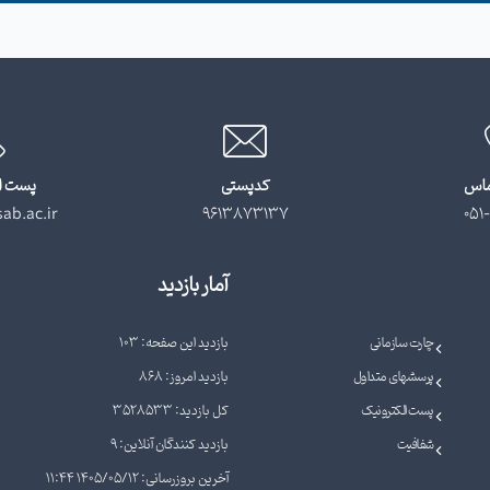
ماس
کدپستی
پست ا
ab.ac.ir
9613873137
051-
آمار بازدید
چارت سازمانی
بازدید این صفحه: 103
پرسشهای متداول
بازدید امروز: 868
پست الکترونیک
کل بازدید: 3528533
شفافیت
بازدید کنندگان آنلاین: 9
آخرین بروزرسانی: 1405/05/12 11:44