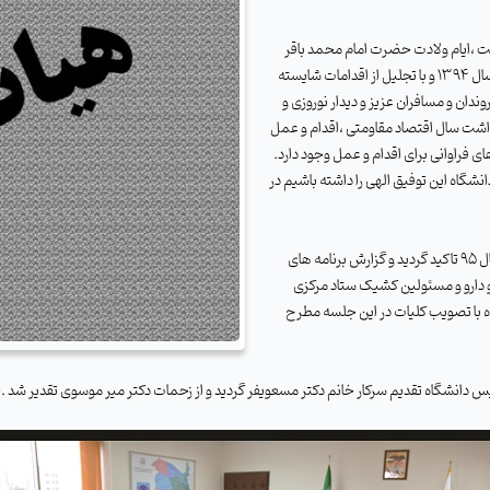
عت ،ایام ولادت حضرت امام محمد باقر
(ع) و با تقدیر و تشکر از زحمات همکاران در سطوح مختلف دانشگاه درسال 1394 و با تجلیل از اقدامات شایسته
ان و مسافران عزیز و دیدار نوروزی و
یداشت سال اقتصاد مقاومتی ،اقدام و عمل
 فراوانی برای اقدام و عمل وجود دارد.
انشگاه این توفیق الهی را داشته باشیم در
در ادامه جلسه برنامه های سال 94 جمع بندی و بر رئوس برنامه های سال 95 تاکید گردید و گزارش برنامه های
 دارو و مسئولین کشیک ستاد مرکزی
 با تصویب کلیات در این جلسه مطرح
نشگاه تقدیم سرکار خانم دکتر مسعویفر گردید و از زحمات دکتر میر موسوی تقدیر شد .110