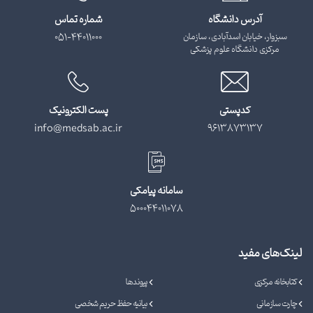
آدرس دانشگاه
شماره تماس
سبزوار، خیابان اسدآبادی، سازمان
051-44011000
مرکزی دانشگاه علوم پزشکی
کدپستی
پست الکترونیک
info@medsab.ac.ir
9613873137
سامانه پیامکی
500044011078
لینک‌های مفید
کتابخانه مرکزی
پیوندها
چارت سازمانی
بیانیه حفظ حریم شخصی