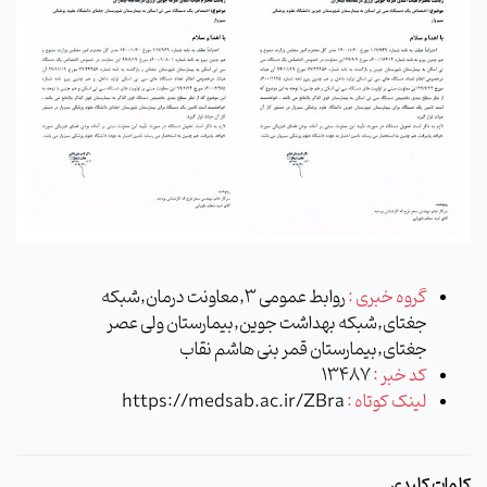
گروه خبری :
روابط عمومی 3,معاونت درمان,شبکه
جغتای,شبکه بهداشت جوین,بیمارستان ولی عصر
جغتای,بیمارستان قمر بنی هاشم نقاب
کد خبر :
13487
لینک کوتاه :
https://medsab.ac.ir/ZBra
کلمات کلیدی