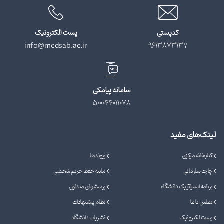
کدپستی
پست الکترونیک
info@medsab.ac.ir
9613873137
سامانه پیامکی
500044011078
لینک‌های مفید
کتابخانه مرکزی
پیوندها
چارت سازمانی
بیانیه حفظ حریم شخصی
برنامه استراتژیک دانشگاه
پرسشهای متداول
تماس با ما
نظام پیشنهادات
پست الکترونیک
نشریات دانشگاه