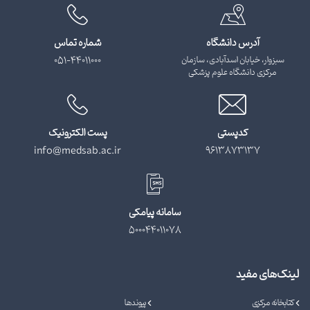
آدرس دانشگاه
شماره تماس
سبزوار، خیابان اسدآبادی، سازمان
051-44011000
مرکزی دانشگاه علوم پزشکی
کدپستی
پست الکترونیک
info@medsab.ac.ir
9613873137
سامانه پیامکی
500044011078
لینک‌های مفید
کتابخانه مرکزی
پیوندها