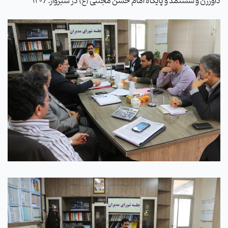
داورزن و ششتمد و پایگاه امام حسن مجتبی (ع) در سبزوار. / 140