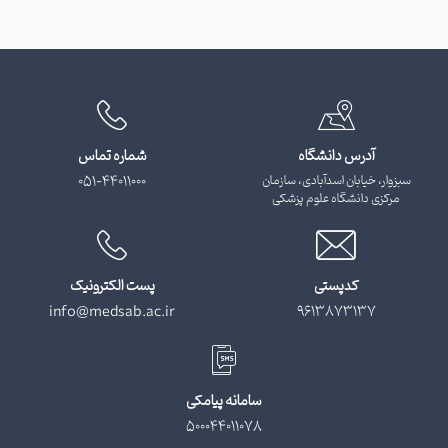
آدرس دانشگاه
شماره تماس
سبزوار، خیابان اسدآبادی، سازمان
051-44011000
مرکزی دانشگاه علوم پزشکی
کدپستی
پست الکترونیک
info@medsab.ac.ir
9613873137
سامانه پیامکی
500044011078