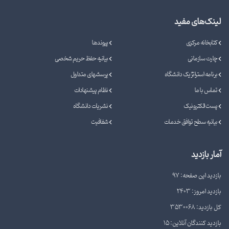
لینک‌های مفید
کتابخانه مرکزی
پیوندها
چارت سازمانی
بیانیه حفظ حریم شخصی
برنامه استراتژیک دانشگاه
پرسشهای متداول
تماس با ما
نظام پیشنهادات
پست الکترونیک
نشریات دانشگاه
بیانیه سطح توافق خدمات
شفافیت
آمار بازدید
بازدید این صفحه: 97
بازدید امروز: 2403
کل بازدید: 3530068
بازدید کنندگان آنلاین: 15