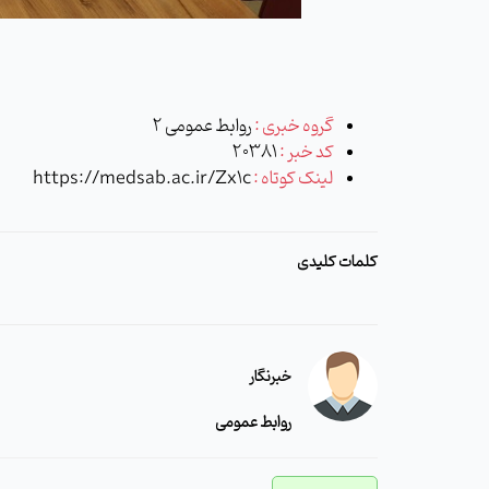
گروه خبری :
روابط عمومی 2
کد خبر :
20381
لینک کوتاه :
https://medsab.ac.ir/Zx1c
کلمات کلیدی
خبرنگار
روابط عمومی