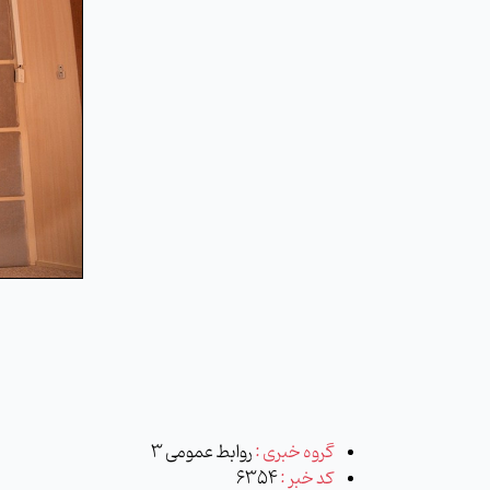
گروه خبری :
روابط عمومی 3
کد خبر :
6354