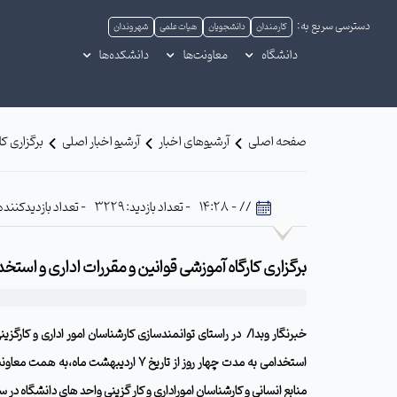
دسترسی سریع به:
کارمندان
دانشجویان
هیات علمی
شهروندان
دانشگاه
معاونت‌ها
دانشکده‌ها
صفحه اصلی
آرشیوهای اخبار
آرشیو اخبار اصلی
برگزاری ک
// - 14:28
- تعداد بازدید: 3229
- تعداد بازدیدکننده: 463
برگزاری کارگاه آموزشی قوانین و مقررات اداری و استخ
خبرنگار وبدا/
در راستای توانمندسازی کارشناسان
امور اداری و کارگزین
استخدامی به مدت چهار روز از تاریخ 7 اردیبهشت ماه
،به همت معاونت
منابع انسانی و کارشناسان اموراداری و کار گزینی واحد های دانشگاه در 