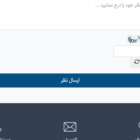
ارسال نظر
ماس
کدپستی
پست ا