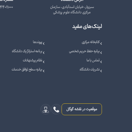
سبزوار، خیابان اسدآبادی، سازمان
44011000
مرکزی دانشگاه علوم پزشکی
لینک‌های مفید
کتابخانه مرکزی
پیوندها
بیانیه حفظ حریم شخصی
برنامه استراتژیک دانشگاه
تماس با ما
نظام پیشنهادات
نشریات دانشگاه
بیانیه سطح توافق خدمات
موقعیت در نقشه گوگل