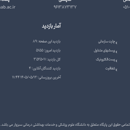
ab.ac.ir
9613873137
051-
آمار بازدید
چارت سازمانی
بازدید این صفحه: 89
پرسشهای متداول
بازدید امروز: 5155
پست الکترونیک
کل بازدید: 3525011
شفافیت
بازدید کنندگان آنلاین: 4
آخرین بروزرسانی: 1405/05/12 11:44
تمامی حقوق این پایگاه متعلق به دانشگاه علوم پزشکی و خدمات بهداشتی درمانی سبزوار می باشد.