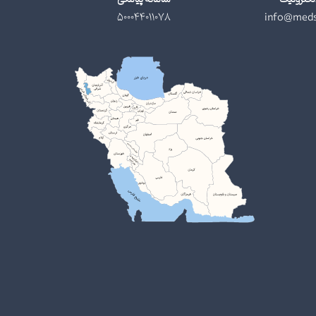
500044011078
info@meds