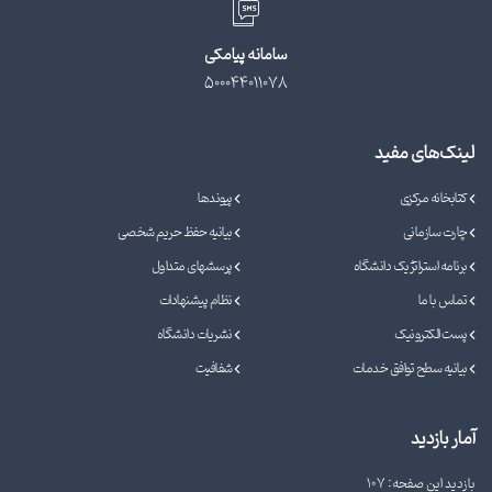
سامانه پیامکی
500044011078
لینک‌های مفید
کتابخانه مرکزی
پیوندها
چارت سازمانی
بیانیه حفظ حریم شخصی
برنامه استراتژیک دانشگاه
پرسشهای متداول
تماس با ما
نظام پیشنهادات
پست الکترونیک
نشریات دانشگاه
بیانیه سطح توافق خدمات
شفافیت
آمار بازدید
بازدید این صفحه: 107