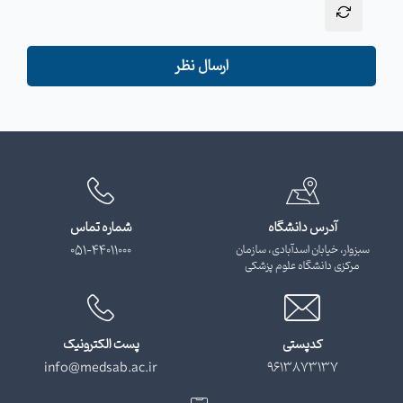
ارسال نظر
آدرس دانشگاه
شماره تماس
سبزوار، خیابان اسدآبادی، سازمان
051-44011000
مرکزی دانشگاه علوم پزشکی
کدپستی
پست الکترونیک
info@medsab.ac.ir
9613873137