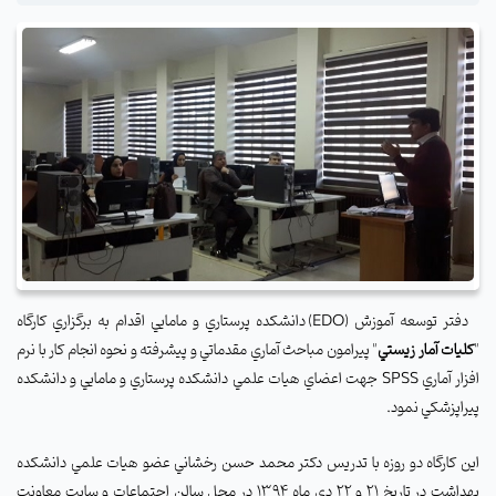
دفتر توسعه آموزش (
EDO
) دانشكده پرستاري و مامايي اقدام به برگزاري كارگاه
"
كليات آمار زيستي
" پيرامون مباحث آماري مقدماتي و پيشرفته و نحوه انجام كار با نرم
افزار آماري
SPSS
جهت اعضاي هيات علمي دانشكده پرستاري و مامايي و دانشكده
پيراپزشكي نمود.
اين كارگاه دو روزه با تدریس دكتر محمد حسن رخشاني عضو هيات علمي دانشكده
بهداشت در تاريخ 21 و 22 دي ماه 1394 در محل سالن اجتماعات و سایت معاونت