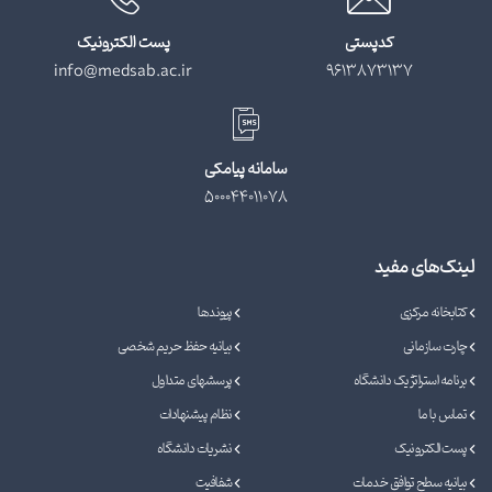
کدپستی
پست الکترونیک
info@medsab.ac.ir
9613873137
سامانه پیامکی
500044011078
لینک‌های مفید
کتابخانه مرکزی
پیوندها
چارت سازمانی
بیانیه حفظ حریم شخصی
برنامه استراتژیک دانشگاه
پرسشهای متداول
تماس با ما
نظام پیشنهادات
پست الکترونیک
نشریات دانشگاه
بیانیه سطح توافق خدمات
شفافیت