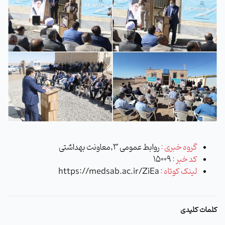
گروه خبری :
روابط عمومی 3,معاونت بهداشتی
کد خبر :
15009
لینک کوتاه :
https://medsab.ac.ir/ZiEa
کلمات کلیدی