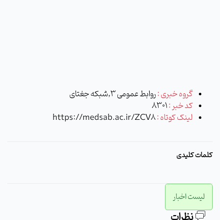
گروه خبری :
روابط عمومی 3,شبکه جغتای
کد خبر :
8301
لینک کوتاه :
https://medsab.ac.ir/ZCV8
کلمات کلیدی
لیست اخبار
نظرات