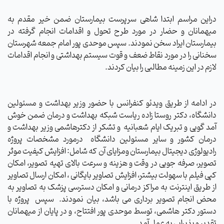
دراین مراسم ابتدا شاهی سرپرست بیمارستان ضمن خیر مقدم به
میهمانان و حضار در مورد طرح تحول و اقدامات انجام گرفته در
بیمارستان ایراد سخن نمودند. سپس موحدی پور امام جمعه شهرستان
سخنانی را در مورد نقاط ضعف و قوت سیستم بهداشتی و انجام اقدامات
لازم در این زمینه مطالبی را بیان کردند.
در ادامه از طریق ویدئو کنفرانس با حضور وزیر بهداشت و مسئولین
دانشگاه، دکتر روستا زاده ریاست شبکه بهداشت و درمان ضمن خوش
آمد گویی و تبریک ایام شعبانیه و تشکر از دکترهاشمی وزیر بهداشت و
درمان کشور و سایر مسئولین دانشگاه درمورد مشخصات پروژه
رادیولوژی دیجیتال بیمارستان ومزایای آن که شامل: افزایش کیفیت موثر
تصویر، صرفه جویی در وقت و هزینه و سرعت بالای تهیه تصویر، امکان
کپی فیلم با سهولت بیشتر، افزایش تصاویر بایگانی ، امکان ارسال تصاویر
از طریق اینترنت به مراکز درمانی و امکان دسترسی پزشک به تصاویر به
محض انجام تصویر برداری می باشد، بیان نمودند. سپس پروژه با
دستور دکتر هاشمی، توسط موحدی پور افتتاح، و در پایان از میهمانان
تقدیر و پذیرایی به عمل آمد.