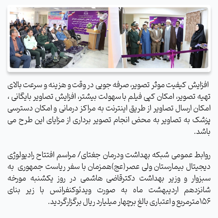
افزایش کیفیت موثر تصویر، صرفه جویی در وقت و هزینه و سرعت بالای
تهیه تصویر، امکان کپی فیلم با سهولت بیشتر، افزایش تصاویر بایگانی ،
امکان ارسال تصاویر از طریق اینترنت به مراکز درمانی و امکان دسترسی
پزشک به تصاویر به محض انجام تصویر برداری از مزایای این طرح می
باشد.
روابط عمومی شبکه بهداشت ودرمان جغتای/ مراسم افتتاح رادیولوژی
دیجیتال بیمارستان ولی عصر(عج)همزمان با سفر ریاست جمهوری به
سبزوار و وزیر بهداشت دکترقاضی هاشمی در روز یکشنبه مورخه
شانزدهم اردیبهشت ماه به صورت ویدئوکنفرانس با زیر بنای
156مترمربع و اعتباری بالغ برچهار میلیارد ریال برگزارگردید.