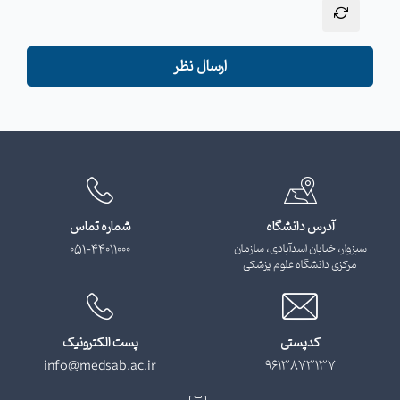
ارسال نظر
آدرس دانشگاه
شماره تماس
سبزوار، خیابان اسدآبادی، سازمان
051-44011000
مرکزی دانشگاه علوم پزشکی
کدپستی
پست الکترونیک
info@medsab.ac.ir
9613873137