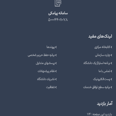
سامانه پیامکی
500044011078
لینک‌های مفید
کتابخانه مرکزی
پیوندها
چارت سازمانی
بیانیه حفظ حریم شخصی
برنامه استراتژیک دانشگاه
پرسشهای متداول
تماس با ما
نظام پیشنهادات
پست الکترونیک
نشریات دانشگاه
بیانیه سطح توافق خدمات
شفافیت
آمار بازدید
بازدید این صفحه: 114