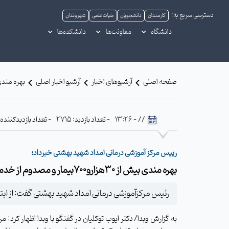
دسترسی سریع به:
کارمندان
دانشجویان
هیات علمی
شهروندان
دانشگاه
معاونت‌ها
دانشکده‌ها
صفحه اصلی
آرشیوهای اخبار
آرشیو اخبار اصلی
بهره مندی بیش از 30هزارو700ب
// - 13:26
- تعداد بازدید: 2715
- تعداد بازدیدکننده: 590
رییس مرکز آموزشی درمانی امداد شهید بهشتی خبرداد؛
بهره مندی بیش از 30هزارو700بیمار و مصدوم از خدمات درمانی
رئیس مرکزآموزشی درمانی امداد شهید بهشتی گفت: از ابتدای سال جاری تاکنون بیش از30هزارو700 بیمارو مصدوم، ا
به گزارش وبدا/ دکتر ایوب توکلیان در گفتگو با وبدا اظهار کرد:
مر