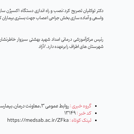
دکتر توکلیان تصریح کرد:نصب و راه اندازی دستگاه اکسیژن س
واسعی و آماده سازی بخش جراحی اعصاب جهت بستری بیماران کووید19 در صورت تکمیل ظرفیت بیمارستان واسعی از دیگر اقدامات این مرکز در این مد
رئیس مرکزآموزشی درمانی امداد شهید بهشتی سبزوار خاطرنشان 
شهرستان های اطراف را برعهده دارد
./آزاد
گروه خبری :
روابط عمومی 3,معاونت درمان,بیمارستان امداد شهید بهشتی
کد خبر :
13149
لینک کوتاه :
https://medsab.ac.ir/ZFka