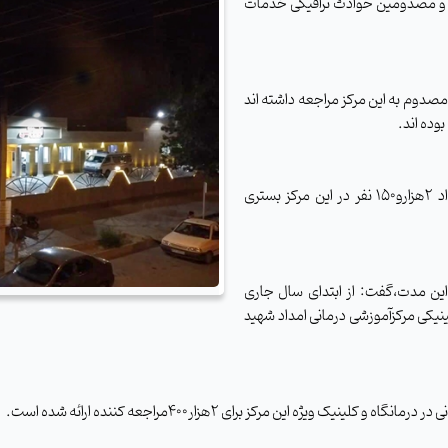
ران و مصدومین حوادث ترافیکی خدمات
تدای سال جاری تاکنون بیش از30هزارو700 بیمارو مصدوم به این مرکز مراجعه داشته اند
رئیس مرکزآموزشی درمانی امداد اضافه کرد: طی این مدت تعداد 2هزارو150 نفر در این مرکز بستری
 این مدت،گفت: از ابتدای سال جاری
پاراکلینیکی مرکزآموزشی درمانی امداد شهید
ژه این مرکز برای 2هزار400مراجعه کننده ارائه شده است.