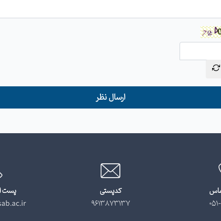
ارسال نظر
ماس
کدپستی
پست ا
ab.ac.ir
9613873137
051-