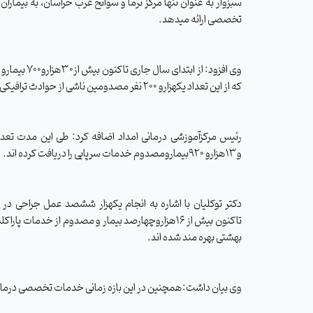
سبزوار به عنوان تنها مرکز ترما و سوانح غرب خراسان، به بیما
تخصصی ارائه میدهد.
وی افزود: از اب
که از این تعداد یکهزارو 200 نفر مصدومین ناشی از حوادث ترافیکی بوده اند.
و13هزارو 920بیمارومصدوم خدمات سرپایی را دریافت کرده اند.
دکتر توکلیان با اشاره به انجام یکهزار ششصد عمل جراحی در
تاکنون بیش از 16هزاروچهارصد بیمار و مصدوم از خدمات 
بهشتی بهره مند شده اند.
وی بیان داشت:همچنین در این بازه زمانی خدمات تخصصی درمانی در درمانگاه و کلینیک وی