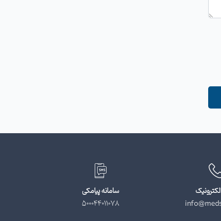
لکترونیک
سامانه پیامکی
500044011078
info@meds