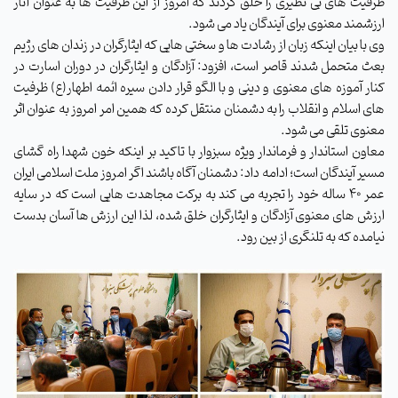
ظرفیت های بی نظیری را خلق کردند که امروز از این ظرفیت ها به عنوان آثار
ارزشمند معنوی برای آیندگان یاد می شود.
وی با بیان اینکه زبان از رشادت ها و سختی هایی که ایثارگران در زندان های رژیم
بعث متحمل شدند قاصر است، افزود: آزادگان و ایثارگران در دوران اسارت در
کنار آموزه های معنوی و دینی و با الگو قرار دادن سیره ائمه اطهار(ع) ظرفیت
های اسلام و انقلاب را به دشمنان منتقل کرده که همین امر امروز به عنوان اثر
معنوی تلقی می شود.
معاون استاندار و فرماندار ویژه سبزوار با تاکید بر اینکه خون شهدا راه گشای
مسیر آیندگان است؛ ادامه داد: دشمنان آگاه باشند اگر امروز ملت اسلامی ایران
عمر 40 ساله خود را تجربه می کند به برکت مجاهدت هایی است که در سایه
ارزش های معنوی آزادگان و ایثارگران خلق شده، لذا این ارزش ها آسان بدست
نیامده که به تلنگری از بین رود.