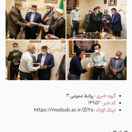
گروه خبری :
روابط عمومی 3
کد خبر :
14952
لینک کوتاه :
https://medsab.ac.ir/ZiYa