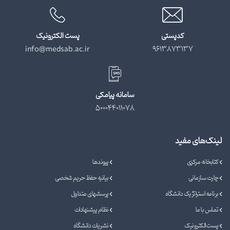
کدپستی
پست الکترونیک
info@medsab.ac.ir
9613873137
سامانه پیامکی
500044011078
لینک‌های مفید
کتابخانه مرکزی
پیوندها
چارت سازمانی
بیانیه حفظ حریم شخصی
برنامه استراتژیک دانشگاه
پرسشهای متداول
تماس با ما
نظام پیشنهادات
پست الکترونیک
نشریات دانشگاه