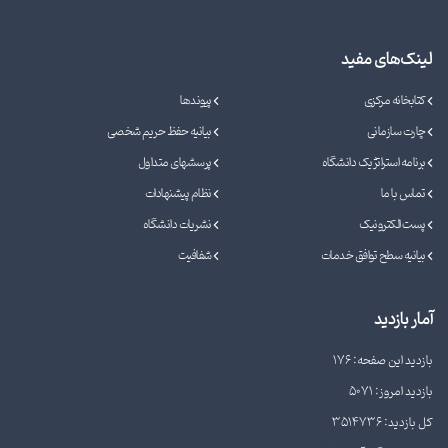
لینک‌های مفید
کتابخانه مرکزی
پیوندها
چارت سازمانی
بیانیه حفظ حریم شخصی
برنامه استراتژیک دانشگاه
پرسشهای متداول
تماس با ما
نظام پیشنهادات
پست الکترونیک
نشریات دانشگاه
بیانیه سطح توافق خدمات
شفافیت
آمار بازدید
بازدید این صفحه: 176
بازدید امروز: 5071
کل بازدید: 3514736