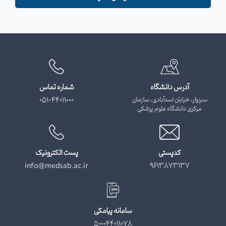
آدرس دانشگاه
شماره تماس
سبزوار، خیابان اسدآبادی، سازمان
051-44011000
مرکزی دانشگاه علوم پزشکی
کدپستی
پست الکترونیک
info@medsab.ac.ir
9613873137
سامانه پیامکی
500044011078