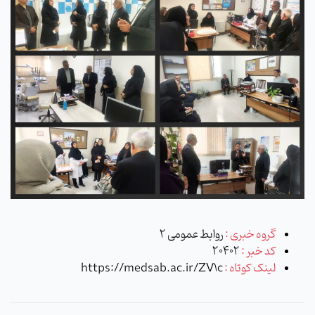
گروه خبری :
روابط عمومی 2
کد خبر :
20402
لینک کوتاه :
https://medsab.ac.ir/ZV1c