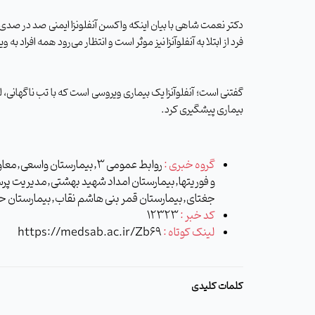
دکتر نعمت شاهی با بیان اینکه واکسن آنفلونزا ایمنی صد در صدی 
فرد از ابتلا به آنفلوآنزا نیز موثر است و انتظار می‌رود همه افراد
گفتنی است؛ آنفلوآنزا یک بیماری ویروسی است که با تب ناگهانی، 
بیماری پیشگیری کرد.
گروه خبری :
روابط عمومی 3,بیمارستان 
و فوریتها,بیمارستان امداد شهید بهشتی,مدیریت پر
جغتای,بیمارستان قمر بنی هاشم نقاب,بیمارستان 
کد خبر :
12323
لینک کوتاه :
https://medsab.ac.ir/Zb69
کلمات کلیدی