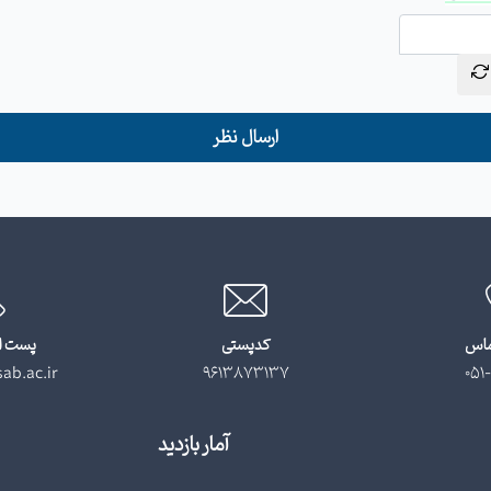
ارسال نظر
ماس
کدپستی
پست ا
ab.ac.ir
9613873137
051-
آمار بازدید