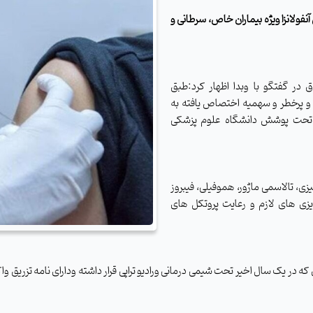
ن آنفولانزا ویژه بیماران خاص، سرطانی و
در گفتگو با وبدا اظهار کرد:طبق
و پرخطر و سهمیه اختصاص یافته به
العلاج تحت پوشش دانشگاه علوم پزشکی
یزی، تالاسمی ماژور، هموفیلی، فیبروز
ریزی های لازم و رعایت پروتکل های
ه در یک سال اخیر تحت شیمی درمانی ورادیو تراپی قرار داشته ودارای نامه تزریق وا