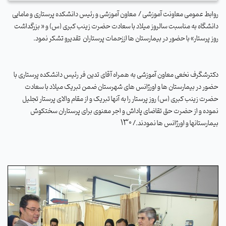
روابط عمومی معاونت آموزشی / معاون آموزشی و رئیس دانشکده پرستاری و مامایی
دانشگاه به مناسبت سالروز میلاد با سعادت حضرت زینب کبری (س) و « بزرگداشت
روز پرستار» با حضور در بیمارستان ها اززحمات پرستاران تقدیرو تشکر نمود.
دکترشگرف نخعی معاون آموزشی به همراه آقای تدین فر رئیس دانشکده پرستاری با
حضور در بیمارستان ها و اورژانس های شهرستان ضمن تبریک میلاد با سعادت
حضرت زینب کبری (س) روز پرستار را به آنها تبریک و از مقام والای پرستار تجلیل
نموده و از حضرت حق تقاضای پاداش و اجر معنوی برای پرستاران سختکوش
130
بیمارستانها و اورژانس ها نمودند./