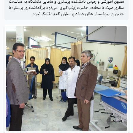
معاون آموزشی و رئیس دانشکده پرستاری و مامایی دانشگاه به مناسبت
سالروز میلاد با سعادت حضرت زینب کبری (س) و « بزرگداشت روز پرستار» با
حضور در بیمارستان ها از زحمات پرستاران تقدیرو تشکر نمود.