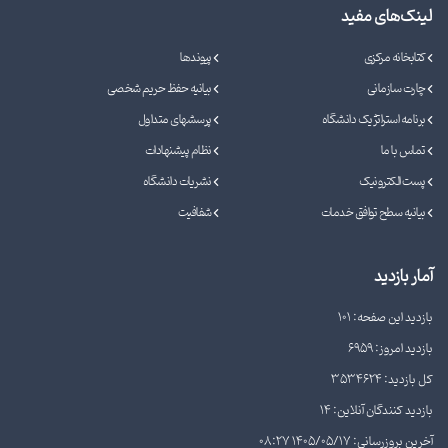
لینک‌های مفید
کتابخانه مرکزی
پیوندها
چارت سازمانی
بیانیه حفظ حریم شخصی
برنامه استراتژیک دانشگاه
پرسشهای متداول
تماس با ما
نظام پیشنهادات
پست الکترونیک
نشریات دانشگاه
بیانیه سطح توافق خدمات
شفافیت
آمار بازدید
بازدید این صفحه: 101
بازدید امروز: 6959
کل بازدید: 3534624
بازدید کنندگان آنلاین: 14
آخرین بروزرسانی: 1405/05/17 08:27