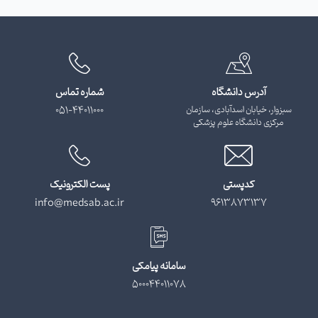
آدرس دانشگاه
شماره تماس
سبزوار، خیابان اسدآبادی، سازمان
051-44011000
مرکزی دانشگاه علوم پزشکی
کدپستی
پست الکترونیک
info@medsab.ac.ir
9613873137
سامانه پیامکی
500044011078