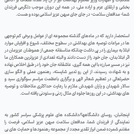
مکاتبات و اظهارات وزیر محترم بهداشت نیز از آن یاد شده، مضاف بر آگاهی
بخشی و ارتقای عزم و اراده ملی، در همه این دوران موجب دلگرمی فرزندان
شما- مدافعان سلامت- در جای جای میهن عزیز اسلامی بوده و هست.
استحضار دارید که در ماه‌های گذشته مجموعه ای از عوامل و برخی کم توجهی
ها در مراعات توصیه های بهداشتی در سطوح مختلف، شیوع و افزایش موارد
ابتلا به بیماری را در پی داشت چنانکه متاسفانه جمعی از هموطنان عزیزمان در
اثر ابتلا بدان، جان خود را از دست دادند و البته تعدادی از عزیزترین همکاران ما
نیز در مسیر مبارزه با این همه گیری، عاشقانه جان خود را در طبق اخلاص نهاده
و به شهادت رسیدند، از این رو تدبیر شایسته، رهنمون عملی و الگو سازی
حضرتعالی در تعظیم شعائر الهی و برگزاری باعظمت مراسم سوگواری سید و
سالار شهیدان و یاران شهیدش ملازم با رعایت حداکثری ملاحظات و توصیه
های بهداشتی، در این روزها جلوه ای مثال زدنی و ستودنی یافته است.
اینجانبان، روسای دانشگاهها/دانشکده های علوم پزشکی سراسر کشور به
نمایندگی از فرزندان شما، مدافعان سلامت میهن عزیز اسلامی، فرصت را
مغتنم شمرده ضمن ابراز تقدیر مجدد از مجموعه رهنمودها و حمایت های بی