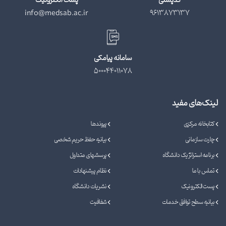
کدپستی
پست الکترونیک
info@medsab.ac.ir
9613873137
سامانه پیامکی
500044011078
لینک‌های مفید
کتابخانه مرکزی
پیوندها
چارت سازمانی
بیانیه حفظ حریم شخصی
برنامه استراتژیک دانشگاه
پرسشهای متداول
تماس با ما
نظام پیشنهادات
پست الکترونیک
نشریات دانشگاه
بیانیه سطح توافق خدمات
شفافیت