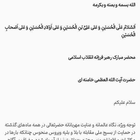
الله بسمه و بمنه و بکرمه
اَلسَّلامُ عَلَى الْحُسَيْنِ وَ عَلى عَلِىِّ بْنِ الْحُسَيْنِ وَ عَلى اَوْلادِ الْحُسَيْنِ وَ عَلى اَصْحابِ
الْحُسَيْنِ
محضر مبارک رهبر فرزانه انقلاب اسلامی
حضرت آیت الله العظمی خامنه ای
سلام علیکم
توجه ویژه، نگاه عالمانه و عنایت مهربانانه حضرتعالی در همه ماه‌های گذشته
در حمایت از بسیج ملی مقابله با بلا و بلیه ویروس منحوس چنانکه بارها در