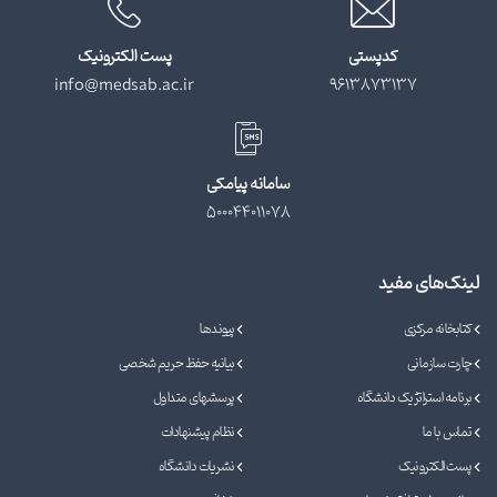
کدپستی
پست الکترونیک
info@medsab.ac.ir
9613873137
سامانه پیامکی
500044011078
لینک‌های مفید
کتابخانه مرکزی
پیوندها
چارت سازمانی
بیانیه حفظ حریم شخصی
برنامه استراتژیک دانشگاه
پرسشهای متداول
تماس با ما
نظام پیشنهادات
پست الکترونیک
نشریات دانشگاه