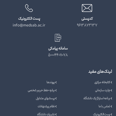
کدپستی
پست الکترونیک
info@medsab.ac.ir
9613873137
سامانه پیامکی
500044011078
لینک‌های مفید
کتابخانه مرکزی
پیوندها
چارت سازمانی
بیانیه حفظ حریم شخصی
برنامه استراتژیک دانشگاه
پرسشهای متداول
تماس با ما
نظام پیشنهادات
پست الکترونیک
نشریات دانشگاه