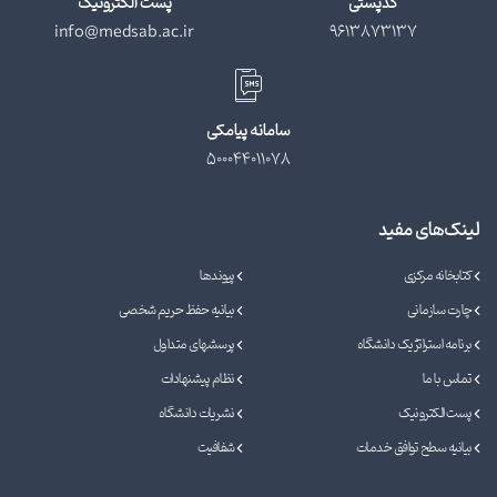
کدپستی
پست الکترونیک
info@medsab.ac.ir
9613873137
سامانه پیامکی
500044011078
لینک‌های مفید
کتابخانه مرکزی
پیوندها
چارت سازمانی
بیانیه حفظ حریم شخصی
برنامه استراتژیک دانشگاه
پرسشهای متداول
تماس با ما
نظام پیشنهادات
پست الکترونیک
نشریات دانشگاه
بیانیه سطح توافق خدمات
شفافیت