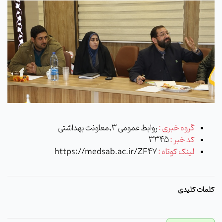
گروه خبری :
روابط عمومی 3,معاونت بهداشتی
کد خبر :
3345
لینک کوتاه :
https://medsab.ac.ir/ZF47
کلمات کلیدی