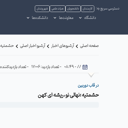
دسترسی سریع به:
کارمندان
دانشجویان
هیات علمی
شهروندان
دانشگاه
معاونت‌ها
دانشکده‌ها
صفحه اصلی
آرشیوهای اخبار
آرشیو اخبار اصلی
حشمتیه ؛ن
// - 08:49
- تعداد بازدید: 17006
- تعداد بازدیدکننده: 410
در قاب دوربین
حشمتیه ؛نهالی نو ،ریشه ای کهن