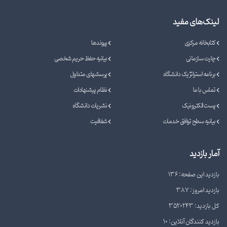
لینک‌های مفید
کتابخانه مرکزی
پیوندها
چارت سازمانی
بیانیه حفظ حریم شخصی
برنامه استراتژیک دانشگاه
پرسشهای متداول
تماس با ما
نظام پیشنهادات
پست الکترونیک
نشریات دانشگاه
بیانیه سطح توافق خدمات
شفافیت
آمار بازدید
بازدید این صفحه: 136
بازدید امروز: 387
کل بازدید: 3520243
بازدید کنندگان آنلاین: 10