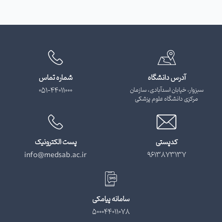
آدرس دانشگاه
شماره تماس
سبزوار، خیابان اسدآبادی، سازمان
051-44011000
مرکزی دانشگاه علوم پزشکی
کدپستی
پست الکترونیک
info@medsab.ac.ir
9613873137
سامانه پیامکی
500044011078