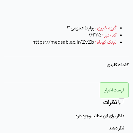
گروه خبری :
روابط عمومی 3
کد خبر :
16275
لینک کوتاه :
https://medsab.ac.ir/ZvZb
کلمات کلیدی
لیست اخبار
نظرات
0 نظر برای این مطلب وجود دارد
نظر دهید