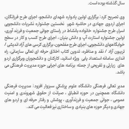
سال گذشته بوده است
.
وی تصریح کرد: برگزاری اولین یادواره شهدای دانشجو، اجرای طرح فرزانگان،
اجرای اردوی جهادی در حاشیه شهر،
نخستین جشنواره نشریات دانشجویی
اسرار، طرح جشنواره
خانواده بانشاط در راستای جوانی جمعیت و فرزند آوری،
اولین جشنواره استارت آپ و دانش بنیان ، اجرای طرح کسب و کار در سطح
خوابگاههای دانشجویی، اجرای طرح مفلحون، برگزاری کرسی های آزاد اندیشی /
تریبون آزاد / نقد و مناظره، تدوین کتاب اخلاق حرفه ای تعالی سازمانی، راه
اندازی سامانه استعداد یابی
ویژه اساتید، کارکنان و دانشجویان وبرگزاری اردو
های
زیارتی و تفریحی از جمله
برنامه های اجرایی حوزه مدیریت فرهنگی می
باشد.
مدیر تعالی فرهنگی دانشگاه علوم پزشكي سبزوار افزود: مدیریت فرهنگی
دانشگاه همچنین در حوزه انطباق ، صیانت از حقوق شهروندی و امنیت
عمومی ، جوانی جمعیت و فرزندآوری ، پوشش و رفتار حرفه ای و اردو های
جهادی و دیگر حوزه های بنیادی
و ساختاری نیز فعالیت می کند.