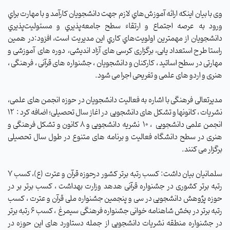
وی با بیان اینکه ارائه آموزش‌هاي لازم جهت دانشجويان كارآمد و با مهارت براي
ورود به عرصه اجتماع و ارتقاء سطح جامعه‌پذيري و مسئوليت‌پذيري
دانشجويان از مهمترين اولويت‌هاي كاري اين مديريت است
، افزود:
در همین
راستا طرح استعداد یابی، برگزاری کرسی های آزاد اندیشی،
دوره های
آموزشی و
مهارتی در سطح اساتید ، کارکنان و دانشجویان ، جشنواره های قرآنی ، فرهنگی ،
هنری و اردو های علمی و تفریحی اجرا می شود
.
مدیرتعالی فرهنگی با اشاره به فعالیت دانشجویان در حوزه انجمن های علمی،
نشریات ، کانونها و تشکل های دانشجویی
در اغاز سال تحصیلی؛ اضافه کرد :
12
انجمن علمی دانشجویی
، 10
نشریه دانشجویی و 8 کانون و تشکل فرهنگی و
هنری در سطح دانشگاه فعالیت و برنامه های متنوع در طول سال تحصیلی
برگزار می کنند.
سلمانیان بیان داشت: کسب رتبه برتر کشور درحوزه قرآن و عترت (ع)، کسب 7
رتبه برتر کشوری در جشنواره قرآنی هدهد وزارت بهداشت ، کسب برتر بر در
حوزه پژوهش دانشجویی در سی و پنجمین جشنواره ملی قرآن و عترت ، کسب
رتبه برتر در بخش شاهنامه خوانی جشنواره فرهنگی سیمرغ
، کسب 6 رتبه برتر
در جشنواره منطقه نشریات دانشجویی از جمله دستاورد های این حوزه در