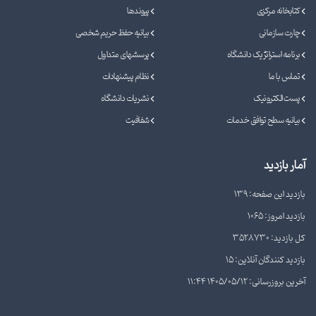
کتابخانه مرکزی
پیوندها
چارت سازمانی
بیانیه حفظ حریم شخصی
برنامه استراتژیک دانشگاه
پرسشهای متداول
تماس با ما
نظام پیشنهادات
پست الکترونیک
نشریات دانشگاه
بیانیه سطح توافق خدمات
شفافیت
آمار بازدید
بازدید این صفحه: 139
بازدید امروز: 1065
کل بازدید: 3528730
بازدید کنندگان آنلاین: 15
آخرین بروزرسانی: 1405/05/12 11:44