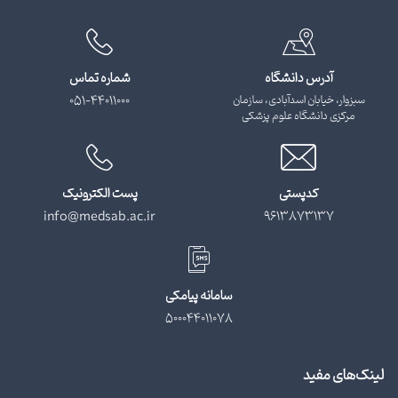
آدرس دانشگاه
شماره تماس
سبزوار، خیابان اسدآبادی، سازمان
051-44011000
مرکزی دانشگاه علوم پزشکی
کدپستی
پست الکترونیک
info@medsab.ac.ir
9613873137
سامانه پیامکی
500044011078
لینک‌های مفید