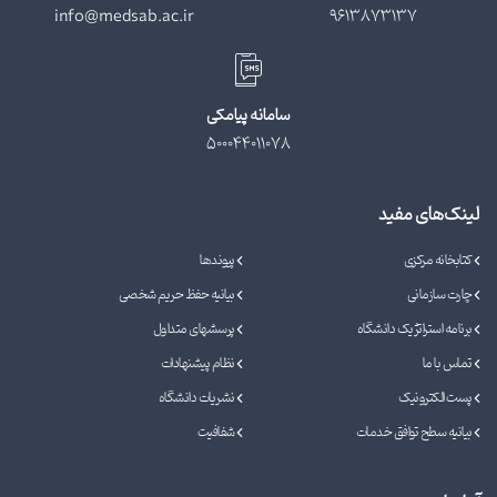
info@medsab.ac.ir
9613873137
سامانه پیامکی
500044011078
لینک‌های مفید
کتابخانه مرکزی
پیوندها
چارت سازمانی
بیانیه حفظ حریم شخصی
برنامه استراتژیک دانشگاه
پرسشهای متداول
تماس با ما
نظام پیشنهادات
پست الکترونیک
نشریات دانشگاه
بیانیه سطح توافق خدمات
شفافیت