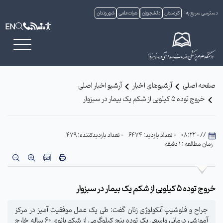
دسترسی سریع به:
کارمندان
دانشجویان
هیات علمی
شهروندان
EN
صفحه اصلی
آرشیوهای اخبار
آرشیو اخبار اصلی
خروج توده 5 کیلویی از شکم یک بیمار در سبزوار
// - 08:22
- تعداد بازدید: 6474
- تعداد بازدیدکننده: 479
زمان مطالعه : 1 دقیقه
خروج توده 5 کیلویی از شکم یک بیمار در سبزوار
جراح و فلوشیپ آنکولوژی زنان گفت: طی یک عمل موفقیت آمیز در مرکز
آموزشی درمانی واسعی یک توده پنج کیلوگرمی از شکم بانوی 60 ساله خارج