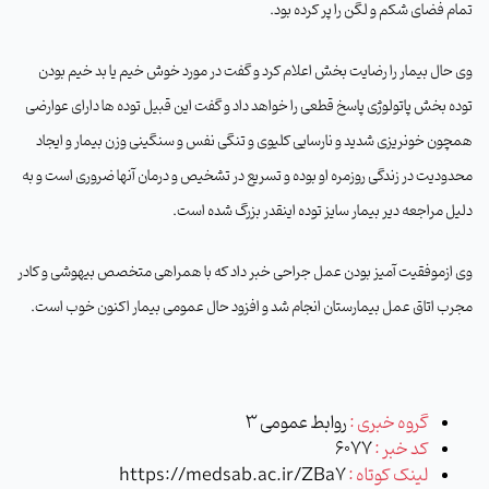
تمام فضای شکم و لگن را پر کرده بود
.
وی حال بیمار را رضایت بخش اعلام کرد و گفت در مورد خوش خیم یا بد خیم بودن
توده بخش پاتولوژی پاسخ قطعی را خواهد داد و گفت این قبیل توده ها دارای عوارضی
همچون خونریزی شدید و نارسایی کلیوی و تنگی نفس و سنگینی وزن بیمار و ایجاد
محدودیت در زندگی روزمره او بوده و تسریع در تشخیص و درمان آنها ضروری است و به
دلیل مراجعه دیر بیمار سایز توده اینقدر بزرگ شده است
.
وی ازموفقیت آمیز بودن عمل جراحی خبر داد که با همراهی متخصص بیهوشی و کادر
مجرب اتاق عمل بیمارستان انجام شد و افزود حال عمومی بیمار اکنون خوب است
.
گروه خبری :
روابط عمومی 3
کد خبر :
6077
لینک کوتاه :
https://medsab.ac.ir/ZBa7