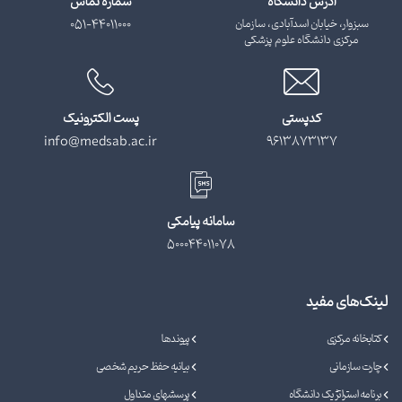
آدرس دانشگاه
شماره تماس
سبزوار، خیابان اسدآبادی، سازمان
051-44011000
مرکزی دانشگاه علوم پزشکی
کدپستی
پست الکترونیک
info@medsab.ac.ir
9613873137
سامانه پیامکی
500044011078
لینک‌های مفید
کتابخانه مرکزی
پیوندها
چارت سازمانی
بیانیه حفظ حریم شخصی
برنامه استراتژیک دانشگاه
پرسشهای متداول