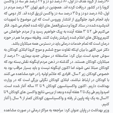
90درصد از گروه هدف دز اول، 80 درصد دو دز و 27 درصد هر سه دز واکسن
کرونا را در کشور دریافت کرده اند. همچنین در شهر تهران 93 درصد مردم دز
اول، 85 درصد دو دز و 35 درصد سه دز واکسن تزریق کرده اند. کار دومی که
باید انجام شود جلوگیری از انتشار ویروس است که این موضوع با تمهیدات
اندیشیده شده در ستاد کرونا و دستورالعمل های ارائه شده انجام می شود. فکر
می‌کنیم طی 2 تا 3 هفته آینده به پیک خواهیم رسید و از مردم خواهش می
کنیم پروتکل های اعلام شده را بیشتر رعایت کنند. وظیفه سوم ما هم در حوزه
درمان است که تمام خدمات درمانی باید در دسترس همه مبتلایان باشد.
دکتر عین اللهی با بیان اینکه تفاوت موج ششم و موج کرونا ابتلای کودکان به
سوش جدید است، بیان کرد: متاسفانه در سوش جدید بیماری، 20 درصد از
مبتلایان، کودکان هستند. در گذشته در ذهن مردم اینگونه نقش بسته بود که
کودکان مبتلا نمی شوند اما اکنون اینگونه نیست و باید بسیار مراقب بود به
خصوص کودکان زیر 2 سال. افرادی که علائم اولیه را در خود مشاهده می کنند
با کودکان در ارتباط نباشند، ابتلای کودکان نگرانی بزرگی است که در وزارت
بهداشت داریم. اکنون واکسیناسیون کودکان 9 تا 12 ساله آغاز شده است،
امیدواریم طی یک تا 2 هفته آینده و بعد از بررسی نتایج واکسن های کودکان 9 تا
12سال به یک پله پایین تر رفته و واکسیناسیون کودکان کمتر از 9 سال را آغاز
کنیم.
وزیر بهداشت در پایان عنوان کرد: مراجعه به مراکز درمانی در صورت مشاهده