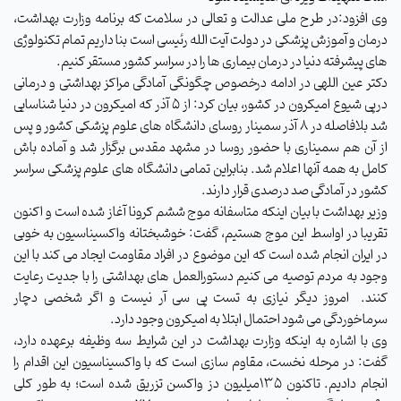
وی افزود:در طرح ملی عدالت و تعالی در سلامت که برنامه وزارت بهداشت،
درمان و آموزش پزشکی در دولت آیت الله رئیسی است بنا داریم تمام تکنولوژی
های پیشرفته دنیا در درمان بیماری ها را در سراسر کشور مستقر کنیم.
دکتر عین اللهی در ادامه درخصوص چگونگی آمادگی مراکز بهداشتی و درمانی
درپی شیوع امیکرون در کشور، بیان کرد: از 5 آذر که امیکرون در دنیا شناسایی
شد بلافاصله در 8 آذر سمینار روسای دانشگاه های علوم پزشکی کشور و پس
از آن هم سمیناری با حضور روسا در مشهد مقدس برگزار شد و آماده باش
کامل به همه آنها اعلام شد. بنابراین تمامی دانشگاه های علوم پزشکی سراسر
کشور در آمادگی صد درصدی قرار دارند.
وزیر بهداشت با بیان اینکه متاسفانه موج ششم کرونا آغاز شده است و اکنون
تقریبا در اواسط این موج هستیم، گفت: خوشبختانه واکسیناسیون به خوبی
در ایران انجام شده است که این موضوع در افراد مقاومت ایجاد می کند با این
وجود به مردم توصیه می کنیم دستورالعمل های بهداشتی را با جدیت رعایت
کنند. امروز دیگر نیازی به تست پی سی آر نیست و اگر شخصی دچار
سرماخوردگی می شود احتمال ابتلا به امیکرون وجود دارد.
وی با اشاره به اینکه وزارت بهداشت در این شرایط سه وظیفه برعهده دارد،
گفت: در مرحله نخست، مقاوم سازی است که با واکسیناسیون این اقدام را
انجام دادیم. تاکنون 135میلیون دز واکسن تزریق شده است؛ به طور کلی