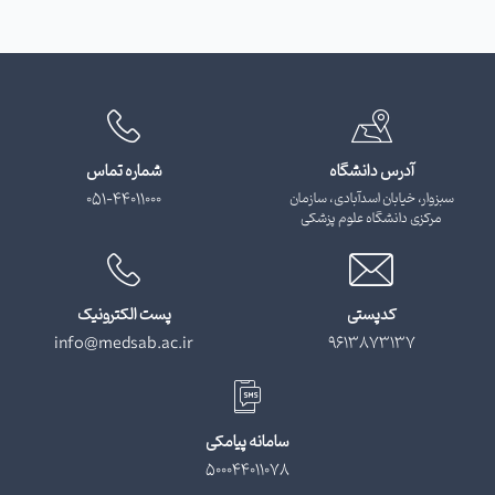
آدرس دانشگاه
شماره تماس
سبزوار، خیابان اسدآبادی، سازمان
051-44011000
مرکزی دانشگاه علوم پزشکی
کدپستی
پست الکترونیک
info@medsab.ac.ir
9613873137
سامانه پیامکی
500044011078