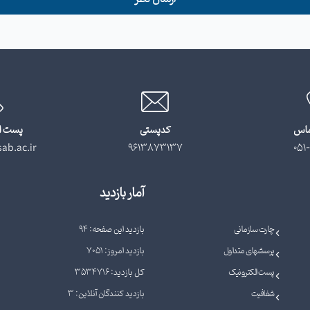
ماس
کدپستی
پست ا
ab.ac.ir
9613873137
051-
آمار بازدید
چارت سازمانی
بازدید این صفحه: 94
پرسشهای متداول
بازدید امروز: 7051
پست الکترونیک
کل بازدید: 3534716
شفافیت
بازدید کنندگان آنلاین: 3