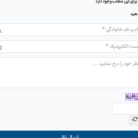
هید
ارسال نظر