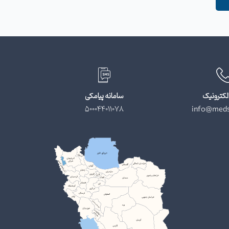
لکترونیک
سامانه پیامکی
500044011078
info@meds