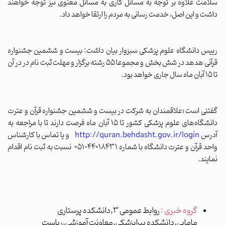
سلامت علاوه بر توجه به مسائل کاری به مسائل معنوی نیز توجه خواهند
داشت و این اصل، خدمت رسانی به مردم را ارتقا خواهد داد.
رییس دانشگاه علوم پزشکی سبزوار بیان داشت: بیست و ششمین جشنواره
قرآنی هدهد در شش بخش و مجموعا ۵۵ رشته برگزار و مهلت ثبت نام در در آن
تا ۱۵ آبان ماه سال جاری خواهد بود.
گفتنی است ؛علاقمندان به شرکت در بیست ‌و ششمین جشنواره قرآن و عترت
دانشگاه‌های علوم پزشکی کشور تا 15 آبان ماه فرصت دارند تا با مراجعه به
آدرس
http://quran.behdasht.gov.ir/login
و یا تماس با کارشناس
واحد قرآن ‌و عترت دانشگاه با شماره 44018431-051 نسبت به ثبت نام اقدام
نمایند.
گروه خبری :
روابط عمومی 3,دانشکده پرستاری
مامایی,دانشکده پیراپزشکی,معاونت آموزشی,ریاست