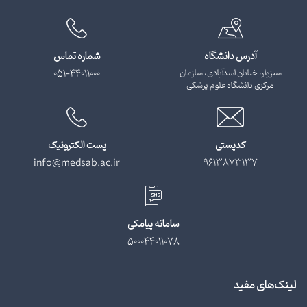
آدرس دانشگاه
شماره تماس
سبزوار، خیابان اسدآبادی، سازمان
051-44011000
مرکزی دانشگاه علوم پزشکی
کدپستی
پست الکترونیک
info@medsab.ac.ir
9613873137
سامانه پیامکی
500044011078
لینک‌های مفید