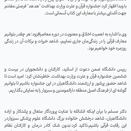
با وبدا اظهار کرد:جشنواره قرآن و عترت وزارت بهداشت "هدهد" فرصتی مغتنم
جهت آشنایی بیشتر با معارف این کتاب آسمانی است.
وی با اشاره به اهمیت اخلاق و معنویت در دوره معاصرافزود:هر چقدر بتوانیم
معارف قرآنی را در زندگی‌مان جاری نماییم، شاهد خیرات و برکات آن در زندگی
روزمره خود خواهیم بود.
رییس دانشگاه ضمن دعوت از اساتید، کارکنان و دانشجویان در بیست و
ششمین جشنواره قرآن و عترت وزارت بهداشت, خاطرنشان کرد: امید است تا
شاهد حضور پرشور و ارزشمند دانشگاهیان در این جشنواره باشیم تا بتوانیم
گوشه ای از فرهنگ اصیل منطقه دارالمومنین و سبزوار را به نمایش بگذاریم.
دکتر مسلم با بیان اینکه انشالله با عنایت پروردگار متعال و پشتکار و اراده
دانشگاهیان، شاهد درخشش خانواده بزرگ دانشگاه علوم پزشکی سبزواردر
این رقابت قرآنی باشیم،تاکید کرد:بدون شک کادر درمان و کارکنان نظام