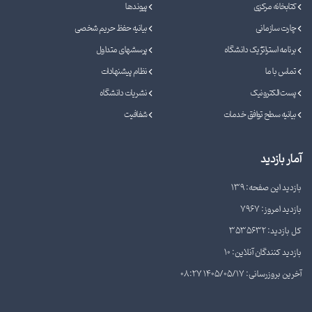
کتابخانه مرکزی
پیوندها
چارت سازمانی
بیانیه حفظ حریم شخصی
برنامه استراتژیک دانشگاه
پرسشهای متداول
تماس با ما
نظام پیشنهادات
پست الکترونیک
نشریات دانشگاه
بیانیه سطح توافق خدمات
شفافیت
آمار بازدید
بازدید این صفحه: 139
بازدید امروز: 7967
کل بازدید: 3535632
بازدید کنندگان آنلاین: 10
آخرین بروزرسانی: 1405/05/17 08:27