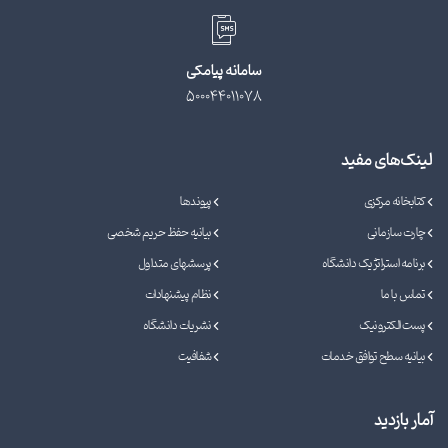
سامانه پیامکی
500044011078
لینک‌های مفید
کتابخانه مرکزی
پیوندها
چارت سازمانی
بیانیه حفظ حریم شخصی
برنامه استراتژیک دانشگاه
پرسشهای متداول
تماس با ما
نظام پیشنهادات
پست الکترونیک
نشریات دانشگاه
بیانیه سطح توافق خدمات
شفافیت
آمار بازدید