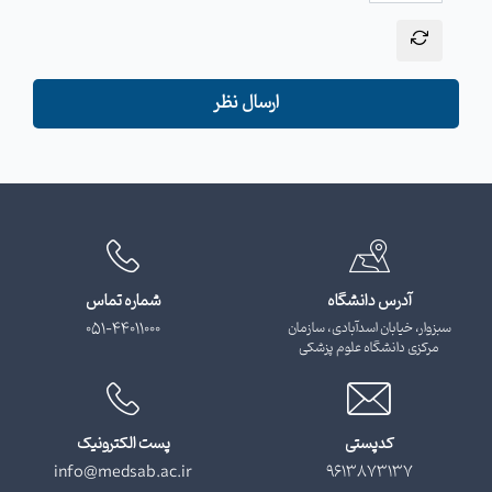
ارسال نظر
آدرس دانشگاه
شماره تماس
سبزوار، خیابان اسدآبادی، سازمان
051-44011000
مرکزی دانشگاه علوم پزشکی
کدپستی
پست الکترونیک
info@medsab.ac.ir
9613873137