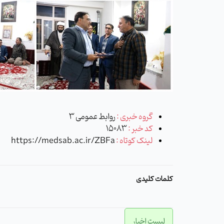
گروه خبری :
روابط عمومی 3
کد خبر :
15083
لینک کوتاه :
https://medsab.ac.ir/ZBFa
کلمات کلیدی
لیست اخبار