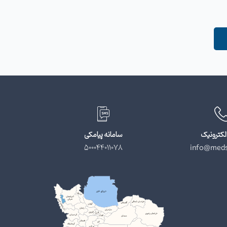
لکترونیک
سامانه پیامکی
500044011078
info@meds