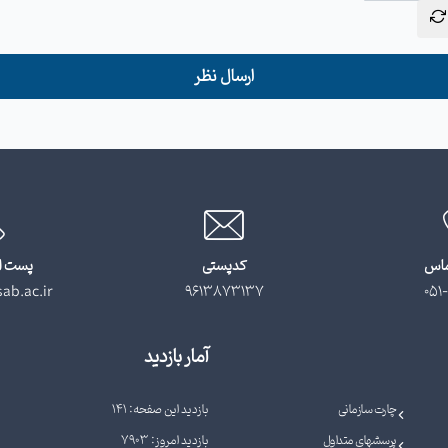
ارسال نظر
ماس
کدپستی
پست ا
ab.ac.ir
9613873137
051-
آمار بازدید
چارت سازمانی
بازدید این صفحه: 141
پرسشهای متداول
بازدید امروز: 7903