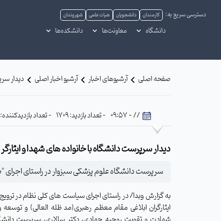
دسترسی سریع به:
کارمندان
دانشجویان
هیات علمی
شهروندان
دانشگاه
معاونت‌ها
دانشکده‌ها
صفحه اصلی
آرشیوهای اخبار
آرشیو اخبار اصلی
دیدار سرپ
// - 09:57
- تعداد بازدید: 1709
- تعداد بازدیدکننده: 665
دیدار سرپرست دانشگاه با خانواده های شهدا و ایثارگر
سرپرست دانشگاه علوم پزشکی سبزوار در راستای اجرای "طر
به گزارش وبدا/ در راستای اجرای سیاست های کلی نظام در ترویج و
ایثارگران ابلاغی مقام معظم رهبری(مد ظله العالی) و توسعه و
شهادت و تقویت روحیه جهادی، دکتر سالاری، سرپرست دانشگ