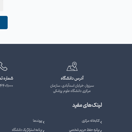
آدرس دانشگاه
شماره ت
سبزوار، خیابان اسدآبادی، سازمان
44011000
مرکزی دانشگاه علوم پزشکی
لینک‌های مفید
کتابخانه مرکزی
پیوندها
بیانیه حفظ حریم شخصی
برنامه استراتژیک دانشگاه