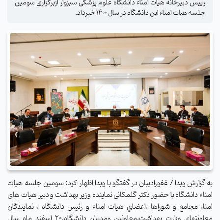
رییس دبیرخانه هیأت امناء دانشگاه علوم پزشکی سبزوار ازبرگزاری سومین
جلسه هیات امناء این دانشگاه در سال 1400 خبرداد.
به گزارش وبدا / غفورادیبان در گفتگو با وبدا اظهار کرد: سومین جلسه هیات
امناء دانشگاه با حضور
دکتر گلمکانی نماینده وزیر بهداشت و دبیر هیات های
امنا، مجامع و شوراها ،اعضاي هيات امناء و رئیس دانشگاه ، نمايندگان
معاونتهاي وزارت بهداشت،معاونين ومديران دانشگاه،20 اسفند ماه سال