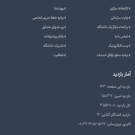
کتابخانه مرکزی
پیوندها
چارت سازمانی
بیانیه حفظ حریم شخصی
برنامه استراتژیک دانشگاه
پرسشهای متداول
تماس با ما
نظام پیشنهادات
پست الکترونیک
نشریات دانشگاه
بیانیه سطح توافق خدمات
شفافیت
آمار بازدید
بازدید این صفحه: 143
بازدید امروز: 15837
کل بازدید: 3552808
بازدید کنندگان آنلاین: 12
آخرین بروزرسانی: 1405/05/17 08:27