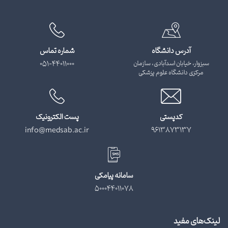
آدرس دانشگاه
شماره تماس
سبزوار، خیابان اسدآبادی، سازمان
051-44011000
مرکزی دانشگاه علوم پزشکی
کدپستی
پست الکترونیک
info@medsab.ac.ir
9613873137
سامانه پیامکی
500044011078
لینک‌های مفید