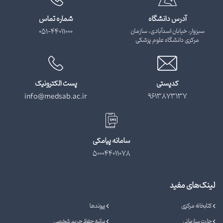
آدرس دانشگاه
شماره تماس
سبزوار، خیابان اسدآبادی، سازمان
051-44011000
مرکزی دانشگاه علوم پزشکی
کدپستی
پست الکترونیک
info@medsab.ac.ir
9613873137
سامانه پیامکی
500044011078
لینک‌های مفید
کتابخانه مرکزی
پیوندها
چارت سازمانی
بیانیه حفظ حریم شخصی