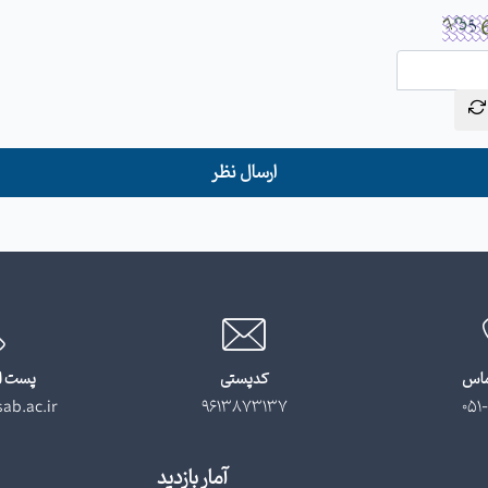
ارسال نظر
ماس
کدپستی
پست ا
ab.ac.ir
9613873137
051-
آمار بازدید