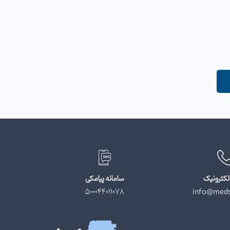
لکترونیک
سامانه پیامکی
500044011078
info@meds