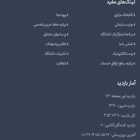
لینک‌های مفید
کتابخانه مرکزی
پیوندها
چارت سازمانی
بیانیه حفظ حریم شخصی
برنامه استراتژیک دانشگاه
پرسشهای متداول
تماس با ما
نظام پیشنهادات
پست الکترونیک
نشریات دانشگاه
بیانیه سطح توافق خدمات
شفافیت
آمار بازدید
بازدید این صفحه: 112
بازدید امروز: 1340
کل بازدید: 3538311
بازدید کنندگان آنلاین: 10
آخرین بروزرسانی: 1405/05/17 08:27