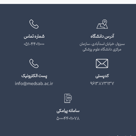
آدرس دانشگاه
شماره تماس
سبزوار، خیابان اسدآبادی، سازمان
051-44011000
مرکزی دانشگاه علوم پزشکی
کدپستی
پست الکترونیک
info@medsab.ac.ir
9613873137
سامانه پیامکی
500044011078