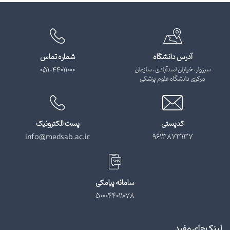
آدرس دانشگاه
شماره تماس
سبزوار، خیابان اسدآبادی، سازمان
051-44011000
مرکزی دانشگاه علوم پزشکی
کدپستی
پست الکترونیک
info@medsab.ac.ir
9613873137
سامانه پیامکی
500044011078
لینک‌های مفید