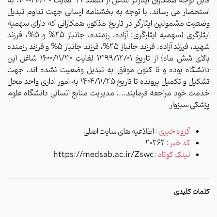
قابل توجه همکاران ایثارگر شاغل از اسفند 99 لغایت 1400/11/30: به
استحضار می رساند، با توجه به بخشنامه ارسالی جهت تداوم تبدیل
وضعیت مشمولین ایثارگر در تاریخ مذکور، همکارانی که دارای سهمیه
ایثارگری (سهمیه ایثارگری: آزاده، رزمنده، جانباز 25% و 5%، فرزند
شهید، فرزند آزاده، فرزند جانباز 25%، فرزند جانباز 5% و فرزند رزمنده
بالای شش ماه) از تاریخ ۱۳۹۹/۱۲/۰۱ لغایت 1400/11/30 شاغل این
دانشگاه بوده و تا کنون موفق به تبدیل وضعیت نشده اند، جهت
تشکیل و تکمیل پرونده تا تاریخ ۱۴۰۴/۱۱/۲۵ به امور اداری واحد محل
خدمت خود مراجعه فرمایند.... مدیریت منابع انسانی دانشگاه علوم
پزشکی سبزوار
گروه خبری :
اطلاعیه های سایت اصلی
کد خبر :
20262
لینک کوتاه :
https://medsab.ac.ir/Zswc
کلمات کلیدی