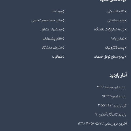
کتابخانه مرکزی
پیوندها
چارت سازمانی
بیانیه حفظ حریم شخصی
برنامه استراتژیک دانشگاه
پرسشهای متداول
تماس با ما
نظام پیشنهادات
پست الکترونیک
نشریات دانشگاه
بیانیه سطح توافق خدمات
شفافیت
آمار بازدید
بازدید این صفحه: 139
بازدید امروز: 5292
کل بازدید: 3559127
بازدید کنندگان آنلاین: 9
آخرین بروزرسانی: 1405/05/19 11:28